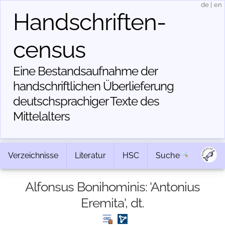
de
|
en
Handschriften­
census
Eine Bestandsaufnahme der
handschriftlichen Über­lieferung
deutschsprachiger Texte des
Mittelalters
Verzeichnisse
Literatur
HSC
Suche
Alfonsus Bonihominis: 'Antonius
Eremita', dt.