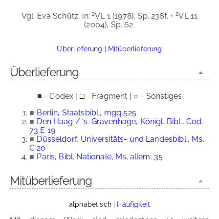
2
2
Vgl. Eva Schütz, in:
VL 1 (1978), Sp. 236f. +
VL 11
(2004), Sp. 62.
Überlieferung
|
Mitüberlieferung
Überlieferung
■ = Codex | □ = Fragment | ○ = Sonstiges
■
Berlin, Staatsbibl., mgq 525
■
Den Haag / 's-Gravenhage, Königl. Bibl., Cod.
73 E 19
■
Düsseldorf, Universitäts- und Landesbibl., Ms.
C 20
■
Paris, Bibl. Nationale, Ms. allem. 35
Mitüberlieferung
alphabetisch
|
Häufigkeit