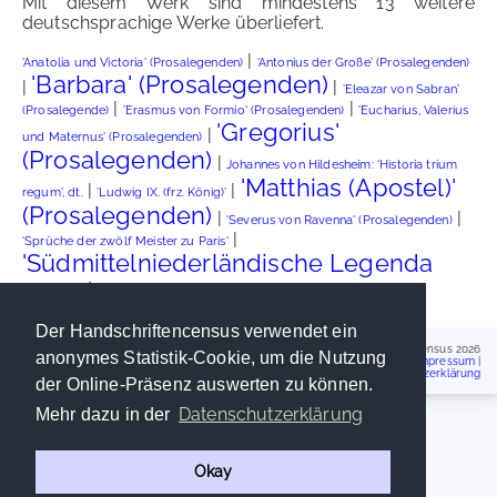
Mit diesem Werk sind mindestens 13 weitere
deutschsprachige Werke überliefert.
|
'Anatolia und Victoria' (Prosalegenden)
'Antonius der Große' (Prosalegenden)
'Barbara' (Prosalegenden)
|
|
'Eleazar von Sabran'
|
|
(Prosalegende)
'Erasmus von Formio' (Prosalegenden)
'Eucharius, Valerius
'Gregorius'
|
und Maternus' (Prosalegenden)
(Prosalegenden)
|
Johannes von Hildesheim: 'Historia trium
'Matthias (Apostel)'
|
|
regum', dt.
'Ludwig IX. (frz. König)'
(Prosalegenden)
|
|
'Severus von Ravenna' (Prosalegenden)
|
'Sprüche der zwölf Meister zu Paris'
'Südmittelniederländische Legenda
aurea'
Der Handschriftencensus verwendet ein
Handschriftencensus 2026
anonymes Statistik-Cookie, um die Nutzung
Impressum
|
Datenschutzerklärung
der Online-Präsenz auswerten zu können.
Datenschutzerklärung
Mehr dazu in der
Okay