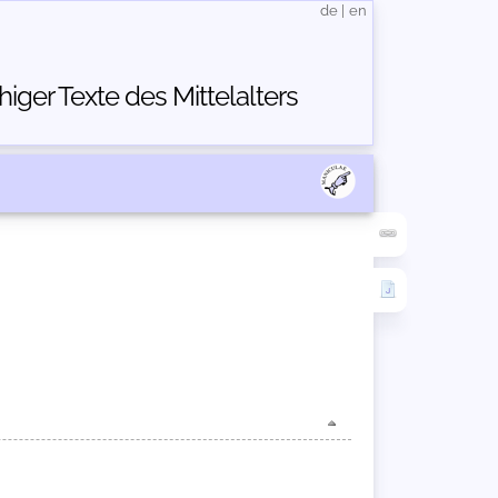
de
|
en
ger Texte des Mittelalters