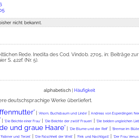
6
705
isher nicht bekannt.
eltlichen Rede. Inedita des Cod. Vindob. 2705, in: Beiträge 
r S. 422f. (Nr. 5).
alphabetisch
|
Häufigkeit
ere deutschsprachige Werke überliefert.
Affenmutter'
|
|
'Ahorn, Buchsbaum und Linde'
Andreas von Esperdingen: Ne
'
|
|
|
'Die Beichte einer Frau'
'Die Beichte der zwölf Frauen'
'Die beiden ungleichen Lie
nde und graue Haare'
|
|
'Die Blume und der Reif'
'Bremse im Blüt
|
|
|
|
'Falkner und Terzel'
'Die Falschheit der Welt'
'Fink und Nachtigall'
'Der Frau Venu