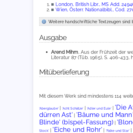
■
London, British Libr., MS Add. 2494
■
Wien, Österr. Nationalbibl., Cod. 2
Weitere handschriftliche Textzeugen sind b
Ausgabe
Arend Mihm
, Aus der Frühzeit der w
Literatur 87 (Tüb. 1965), S. 406-433, hie
Mitüberlieferung
Mit diesem Werk sind mindestens 114 weit
'Die 
|
|
|
'Aberglaube'
'Acht Schätze'
'Adler und Eule'
dürren Ast'
'Bäume und Mann
|
Blinde' (bîspel-Fassung)
'Blo
|
'Eiche und Rohr'
|
|
Stock'
'Falke und Star'