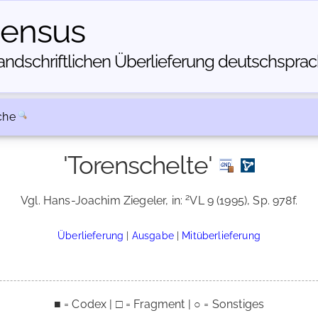
census
dschriftlichen Über­lieferung deutschsprachi
che
'Torenschelte'
2
Vgl. Hans-Joachim Ziegeler, in:
VL 9 (1995), Sp. 978f.
Überlieferung
|
Ausgabe
|
Mitüberlieferung
■ = Codex | □ = Fragment | ○ = Sonstiges