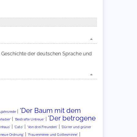
zur Geschichte der deutschen Sprache und
'Der Baum mit dem
|
ujahrsrede
'Der betrogene
|
|
bhaber'
'Bestrafte Untreue'
|
|
|
enhaus'
'Cato'
'Von drei Freunden'
'Dürrer und grüner
|
|
s neue Ordnung'
'Frauenminne und Gottesminne'