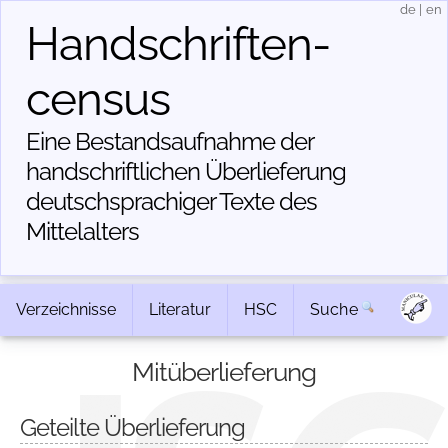
de
|
en
Handschriften­
census
Eine Bestandsaufnahme der
handschriftlichen Über­lieferung
deutschsprachiger Texte des
Mittelalters
Verzeichnisse
Literatur
HSC
Suche
Mitüberlieferung
Geteilte Überlieferung