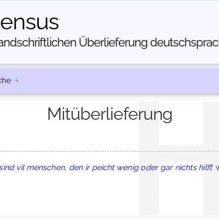
census
dschriftlichen Über­lieferung deutschsprachi
che
Mitüberlieferung
sind vil menschen, den ir peicht wenig oder gar nichts hilft
'
w