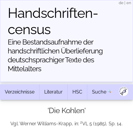
de
|
en
Handschriften­
census
Eine Bestandsaufnahme der
handschriftlichen Über­lieferung
deutschsprachiger Texte des
Mittelalters
Verzeichnisse
Literatur
HSC
Suche
'Die Kohlen'
2
Vgl. Werner Williams-Krapp, in:
VL 5 (1985), Sp. 14.