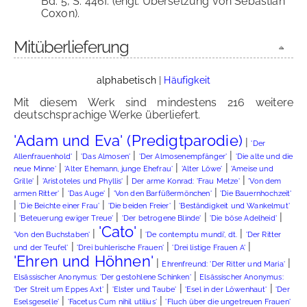
Bd. 5, S. 446f. (engl. Übersetzung von Sebastian
Coxon).
Mitüberlieferung
alphabetisch
|
Häufigkeit
Mit diesem Werk sind mindestens 216 weitere
deutschsprachige Werke überliefert.
'Adam und Eva' (Predigtparodie)
|
'Der
|
|
|
Allenfrauenhold'
'Das Almosen'
'Der Almosenempfänger'
'Die alte und die
|
|
|
neue Minne'
'Alter Ehemann, junge Ehefrau'
'Alter Löwe'
'Ameise und
|
|
|
Grille'
'Aristoteles und Phyllis'
Der arme Konrad: 'Frau Metze'
'Von dem
|
|
|
armen Ritter'
'Das Auge'
'Von den Barfüßermönchen'
'Die Bauernhochzeit'
|
|
|
'Die Beichte einer Frau'
'Die beiden Freier'
'Beständigkeit und Wankelmut'
|
|
|
|
'Beteuerung ewiger Treue'
'Der betrogene Blinde'
'Die böse Adelheid'
'Cato'
|
|
|
'Von den Buchstaben'
'De contemptu mundi', dt.
'Der Ritter
|
|
|
und der Teufel'
'Drei buhlerische Frauen'
'Drei listige Frauen A'
'Ehren und Höhnen'
|
|
Ehrenfreund: 'Der Ritter und Maria'
|
Elsässischer Anonymus: 'Der gestohlene Schinken'
Elsässischer Anonymus:
|
|
|
'Der Streit um Eppes Axt'
'Elster und Taube'
'Esel in der Löwenhaut'
'Der
|
|
Eselsgeselle'
'Facetus Cum nihil utilius'
'Fluch über die ungetreuen Frauen'