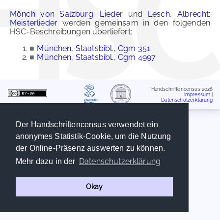
Mönch von Salzburg: Lieder
und
Lesch, Albrecht:
Meisterlieder
werden gemeinsam in den folgenden
HSC-Beschreibungen überliefert:
■
München, Staatsbibl., Cgm 351
■
München, Staatsbibl., Cgm 4997
Handschriftencensus 2026
Impressum
|
Datenschutzerklärung
Der Handschriftencensus verwendet ein
anonymes Statistik-Cookie, um die Nutzung
der Online-Präsenz auswerten zu können.
Datenschutzerklärung
Mehr dazu in der
Okay