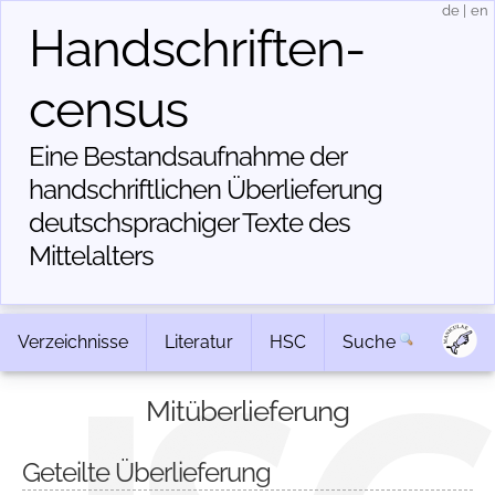
de
|
en
Handschriften­
census
Eine Bestandsaufnahme der
handschriftlichen Über­lieferung
deutschsprachiger Texte des
Mittelalters
Verzeichnisse
Literatur
HSC
Suche
Mitüberlieferung
Geteilte Überlieferung