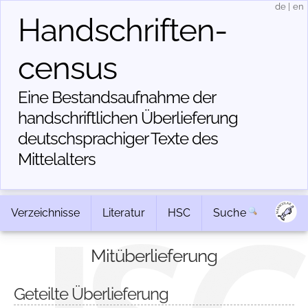
de
|
en
Handschriften­
census
Eine Bestandsaufnahme der
handschriftlichen Über­lieferung
deutschsprachiger Texte des
Mittelalters
Verzeichnisse
Literatur
HSC
Suche
Mitüberlieferung
Geteilte Überlieferung