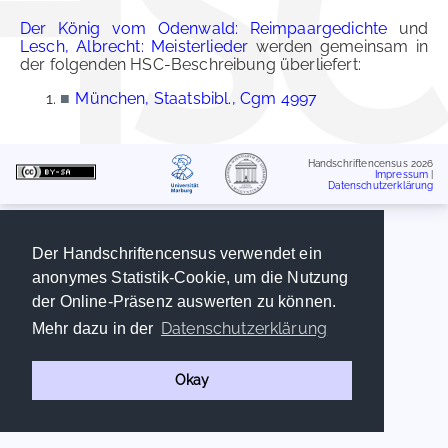
Der König vom Odenwald: Reimpaargedichte
und
Lesch, Albrecht: Meisterlieder
werden gemeinsam in
der folgenden HSC-Beschreibung überliefert:
■
München, Staatsbibl., Cgm 4997
Handschriftencensus 2026
Impressum
|
Datenschutzerklärung
Der Handschriftencensus verwendet ein
anonymes Statistik-Cookie, um die Nutzung
der Online-Präsenz auswerten zu können.
Datenschutzerklärung
Mehr dazu in der
Okay