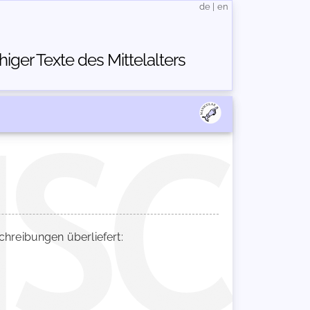
de
|
en
ger Texte des Mittelalters
reibungen überliefert: