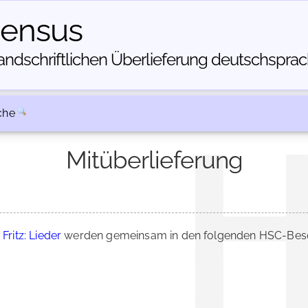
census
dschriftlichen Über­lieferung deutschsprachi
che
Mitüberlieferung
 Fritz: Lieder
werden gemeinsam in den folgenden HSC-Besch