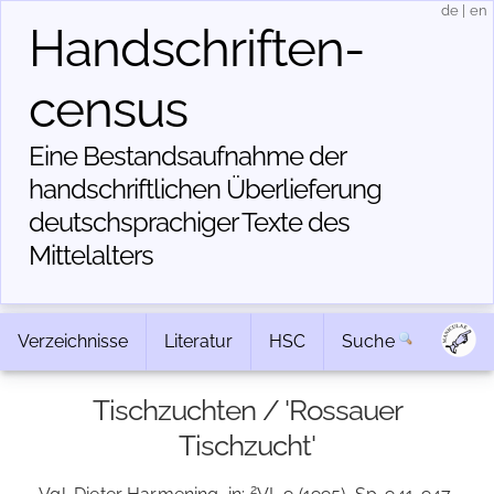
de
|
en
Handschriften­
census
Eine Bestandsaufnahme der
handschriftlichen Über­lieferung
deutschsprachiger Texte des
Mittelalters
Verzeichnisse
Literatur
HSC
Suche
Tischzuchten / 'Rossauer
Tischzucht'
2