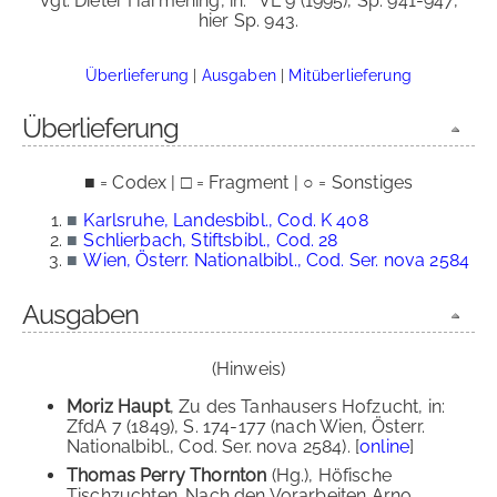
Vgl. Dieter Harmening, in:
VL 9 (1995), Sp. 941-947,
hier Sp. 943.
Überlieferung
|
Ausgaben
|
Mitüberlieferung
Überlieferung
■ = Codex | □ = Fragment | ○ = Sonstiges
■
Karlsruhe, Landesbibl., Cod. K 408
■
Schlierbach, Stiftsbibl., Cod. 28
■
Wien, Österr. Nationalbibl., Cod. Ser. nova 2584
Ausgaben
(Hinweis)
Moriz Haupt
, Zu des Tanhausers Hofzucht, in:
ZfdA 7 (1849), S. 174-177 (nach Wien, Österr.
Nationalbibl., Cod. Ser. nova 2584). [
online
]
Thomas Perry Thornton
(Hg.), Höfische
Tischzuchten. Nach den Vorarbeiten Arno