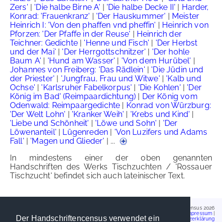
Zers'
|
'Die halbe Birne A'
|
'Die halbe Decke II'
|
Harder,
Konrad: 'Frauenkranz'
|
'Der Hauskummer'
|
Meister
Heinrich I: 'Von den phaffen vnd pheffin'
|
Heinrich von
Pforzen: 'Der Pfaffe in der Reuse'
|
Heinrich der
Teichner: Gedichte
|
'Henne und Fisch'
|
'Der Herbst
und der Mai'
|
'Der Herrgottschnitzer'
|
'Der hohle
Baum A'
|
'Hund am Wasser'
|
'Von dem Hurübel'
|
Johannes von Freiberg: 'Das Rädlein'
|
'Die Jüdin und
der Priester'
|
'Jungfrau, Frau und Witwe'
|
'Kalb und
Ochse'
|
'Karlsruher Fabelkorpus'
|
'Die Kohlen'
|
'Der
König im Bad' (Reimpaardichtung)
|
Der König vom
Odenwald: Reimpaargedichte
|
Konrad von Würzburg:
'Der Welt Lohn'
|
'Kranker Weih'
|
'Krebs und Kind'
|
'Liebe und Schönheit'
|
'Löwe und Sohn'
|
'Der
Löwenanteil'
|
Lügenreden
|
'Von Luzifers und Adams
Fall'
|
'Magen und Glieder'
| ...
In mindestens einer der oben genannten
Handschriften des Werks Tischzuchten / 'Rossauer
Tischzucht' befindet sich auch lateinischer Text.
Handschriftencensus 2026
Impressum
|
Der Handschriftencensus verwendet ein
Datenschutzerklärung