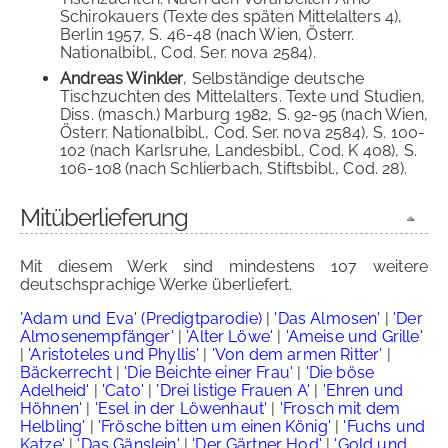
Schirokauers (Texte des späten Mittelalters 4),
Berlin 1957, S. 46-48 (nach Wien, Österr.
Nationalbibl., Cod. Ser. nova 2584).
Andreas Winkler
, Selbständige deutsche
Tischzuchten des Mittelalters. Texte und Studien,
Diss. (masch.) Marburg 1982, S. 92-95 (nach Wien,
Österr. Nationalbibl., Cod. Ser. nova 2584), S. 100-
102 (nach Karlsruhe, Landesbibl., Cod. K 408), S.
106-108 (nach Schlierbach, Stiftsbibl., Cod. 28).
Mitüberlieferung
Mit diesem Werk sind mindestens 107 weitere
deutschsprachige Werke überliefert.
'Adam und Eva' (Predigtparodie)
|
'Das Almosen'
|
'Der
Almosenempfänger'
|
'Alter Löwe'
|
'Ameise und Grille'
|
'Aristoteles und Phyllis'
|
'Von dem armen Ritter'
|
Bäckerrecht
|
'Die Beichte einer Frau'
|
'Die böse
Adelheid'
|
'Cato'
|
'Drei listige Frauen A'
|
'Ehren und
Höhnen'
|
'Esel in der Löwenhaut'
|
'Frosch mit dem
Helbling'
|
'Frösche bitten um einen König'
|
'Fuchs und
Katze'
|
'Das Gänslein'
|
'Der Gärtner Hod'
|
'Gold und