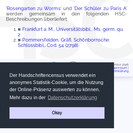
'Rosengarten zu Worms'
und
'Der Schüler zu Paris A'
werden gemeinsam in den folgenden HSC-
Beschreibungen überliefert:
■
Frankfurt a. M., Universitätsbibl., Ms. germ. qu.
2
■
Pommersfelden, Gräfl. Schönbornsche
Schlossbibl., Cod. 54 (2798)
Handschriftencensus 2026
Impressum
|
Datenschutzerklärung
Der Handschriftencensus verwendet ein
anonymes Statistik-Cookie, um die Nutzung
der Online-Präsenz auswerten zu können.
Datenschutzerklärung
Mehr dazu in der
Okay