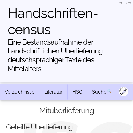
de
|
en
Handschriften­
census
Eine Bestandsaufnahme der
handschriftlichen Über­lieferung
deutschsprachiger Texte des
Mittelalters
Verzeichnisse
Literatur
HSC
Suche
Mitüberlieferung
Geteilte Überlieferung