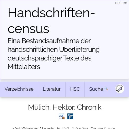
de
|
en
Handschriften­
census
Eine Bestandsaufnahme der
handschriftlichen Über­lieferung
deutschsprachiger Texte des
Mittelalters
Verzeichnisse
Literatur
HSC
Suche
Mülich, Hektor: Chronik
2