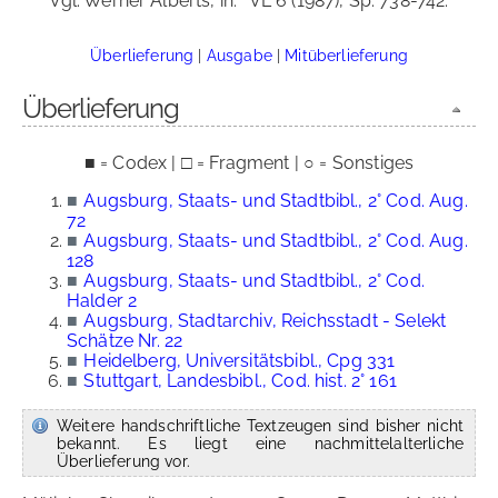
Vgl. Werner Alberts, in:
VL 6 (1987), Sp. 738-742.
Überlieferung
|
Ausgabe
|
Mitüberlieferung
Überlieferung
■ = Codex | □ = Fragment | ○ = Sonstiges
■
Augsburg, Staats- und Stadtbibl., 2° Cod. Aug.
72
■
Augsburg, Staats- und Stadtbibl., 2° Cod. Aug.
128
■
Augsburg, Staats- und Stadtbibl., 2° Cod.
Halder 2
■
Augsburg, Stadtarchiv, Reichsstadt - Selekt
Schätze Nr. 22
■
Heidelberg, Universitätsbibl., Cpg 331
■
Stuttgart, Landesbibl., Cod. hist. 2° 161
Weitere handschriftliche Textzeugen sind bisher nicht
bekannt. Es liegt eine nachmittelalterliche
Überlieferung vor.