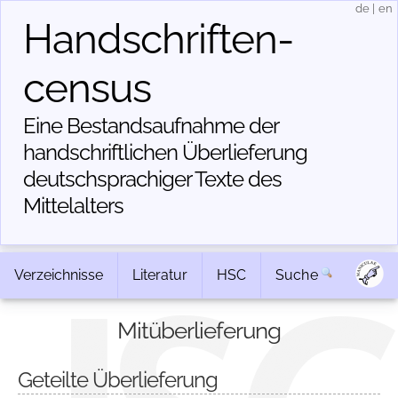
de
|
en
Handschriften­
census
Eine Bestandsaufnahme der
handschriftlichen Über­lieferung
deutschsprachiger Texte des
Mittelalters
Verzeichnisse
Literatur
HSC
Suche
Mitüberlieferung
Geteilte Überlieferung