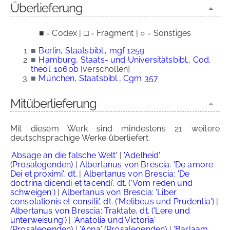
Überlieferung
■ = Codex | □ = Fragment | ○ = Sonstiges
■
Berlin, Staatsbibl., mgf 1259
■
Hamburg, Staats- und Universitätsbibl., Cod.
theol. 1060b
[verschollen]
■
München, Staatsbibl., Cgm 357
Mitüberlieferung
Mit diesem Werk sind mindestens 21 weitere
deutschsprachige Werke überliefert.
'Absage an die falsche Welt'
|
'Adelheid'
(Prosalegenden)
|
Albertanus von Brescia: 'De amore
Dei et proximi', dt.
|
Albertanus von Brescia: 'De
doctrina dicendi et tacendi', dt. ('Vom reden und
schweigen')
|
Albertanus von Brescia: 'Liber
consolationis et consilii', dt. ('Melibeus und Prudentia')
|
Albertanus von Brescia: Traktate, dt. ('Lere und
unterweisung')
|
'Anatolia und Victoria'
(Prosalegenden)
|
'Anna' (Prosalegenden)
|
'Barlaam