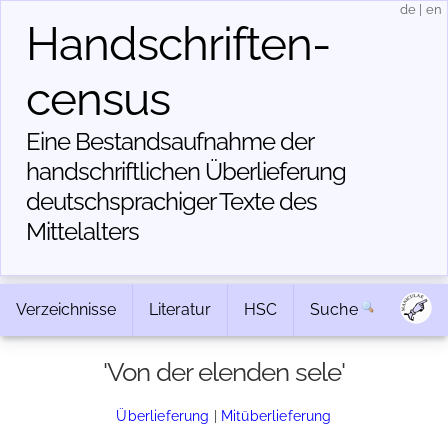
de
|
en
Handschriften­
census
Eine Bestandsaufnahme der
handschriftlichen Über­lieferung
deutschsprachiger Texte des
Mittelalters
Verzeichnisse
Literatur
HSC
Suche
'Von der elenden sele'
Überlieferung
|
Mitüberlieferung