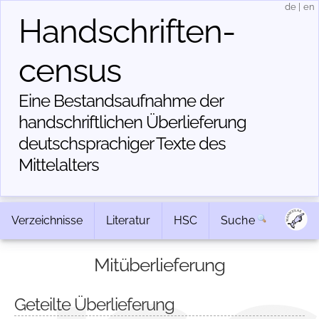
de
|
en
Handschriften­
census
Eine Bestandsaufnahme der
handschriftlichen Über­lieferung
deutschsprachiger Texte des
Mittelalters
Verzeichnisse
Literatur
HSC
Suche
Mitüberlieferung
Geteilte Überlieferung