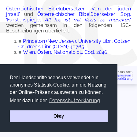
Österreichischer Bibelübersetzer: 'Von der juden
jrrsall'
und
Österreichischer Bibelübersetzer: Sog.
'Fürstenspiegel
All hie ist mit fleiss ze mericken
'
werden gemeinsam in den folgenden HSC-
Beschreibungen überliefert:
■
Princeton (New Jersey), University Libr., Cotsen
Children's Libr. (CTSN) 40765
■
Wien, Österr. Nationalbibl., Cod. 2846
Handschriftencensus 2026
Impressum
|
Der Handschriftencensus verwendet ein
Datenschutzerklärung
anonymes Statistik-Cookie, um die Nutzung
der Online-Präsenz auswerten zu können.
Datenschutzerklärung
Mehr dazu in der
Okay