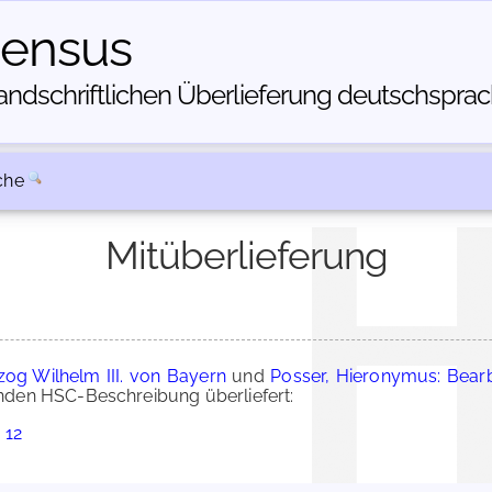
census
dschriftlichen Über­lieferung deutschsprachi
che
Mitüberlieferung
zog Wilhelm III. von Bayern
und
Posser, Hieronymus: Bear
den HSC-Beschreibung überliefert:
 12