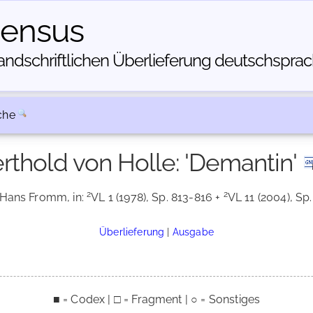
census
dschriftlichen Über­lieferung deutschsprachi
che
rthold von Holle: 'Demantin'
2
2
 Hans Fromm, in:
VL 1 (1978), Sp. 813-816 +
VL 11 (2004), Sp.
Überlieferung
|
Ausgabe
■ = Codex | □ = Fragment | ○ = Sonstiges