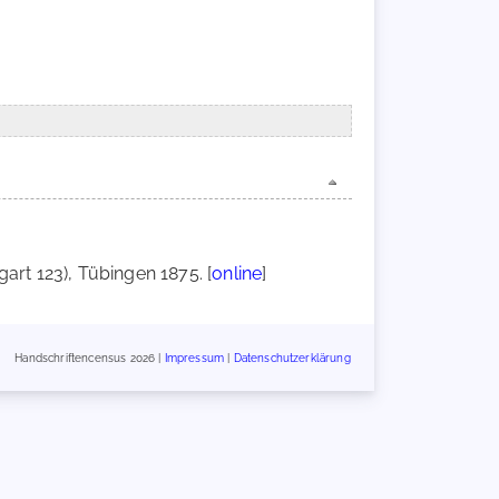
gart 123), Tübingen 1875. [
online
]
Handschriftencensus 2026 |
Impressum
|
Datenschutzerklärung