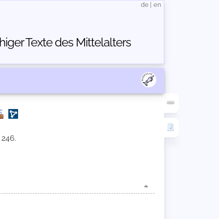
de
|
en
ger Texte des Mittelalters
 246.