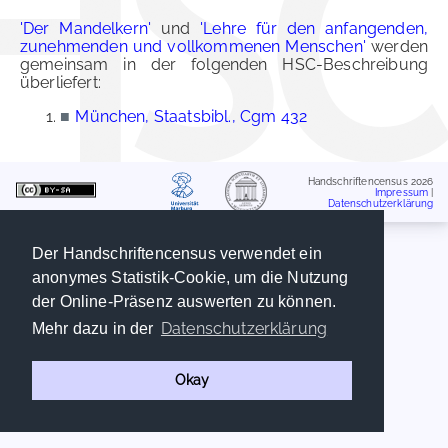
'Der Mandelkern'
und
'Lehre für den anfangenden,
zunehmenden und vollkommenen Menschen'
werden
gemeinsam in der folgenden HSC-Beschreibung
überliefert:
■
München, Staatsbibl., Cgm 432
Handschriftencensus 2026
Impressum
|
Datenschutzerklärung
Der Handschriftencensus verwendet ein
anonymes Statistik-Cookie, um die Nutzung
der Online-Präsenz auswerten zu können.
Datenschutzerklärung
Mehr dazu in der
Okay