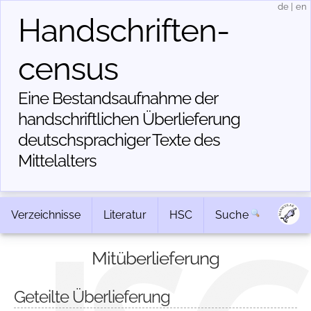
de
|
en
Handschriften­
census
Eine Bestandsaufnahme der
handschriftlichen Über­lieferung
deutschsprachiger Texte des
Mittelalters
Verzeichnisse
Literatur
HSC
Suche
Mitüberlieferung
Geteilte Überlieferung