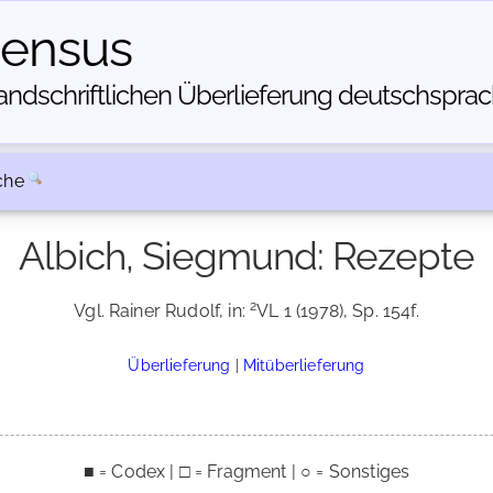
census
dschriftlichen Über­lieferung deutschsprachi
che
Albich, Siegmund: Rezepte
2
Vgl. Rainer Rudolf, in:
VL 1 (1978), Sp. 154f.
Überlieferung
|
Mitüberlieferung
■ = Codex | □ = Fragment | ○ = Sonstiges