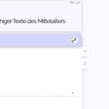
de
|
en
ger Texte des Mittelalters