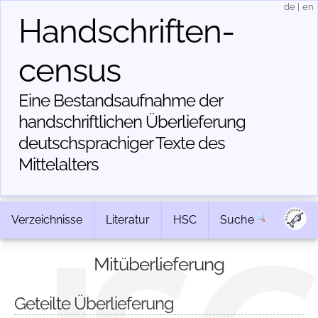
de
|
en
Handschriften­
census
Eine Bestandsaufnahme der
handschriftlichen Über­lieferung
deutschsprachiger Texte des
Mittelalters
Verzeichnisse
Literatur
HSC
Suche
Mitüberlieferung
Geteilte Überlieferung