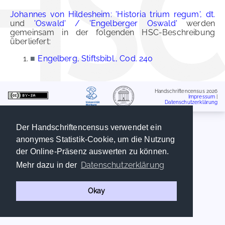
Johannes von Hildesheim: 'Historia trium regum', dt.
und
'Oswald' / 'Engelberger Oswald'
werden
gemeinsam in der folgenden HSC-Beschreibung
überliefert:
■
Engelberg, Stiftsbibl., Cod. 240
Handschriftencensus 2026
Impressum
|
Datenschutzerklärung
Der Handschriftencensus verwendet ein
anonymes Statistik-Cookie, um die Nutzung
der Online-Präsenz auswerten zu können.
Datenschutzerklärung
Mehr dazu in der
Okay