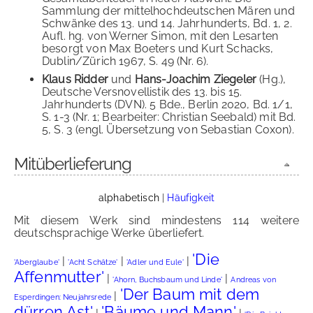
Sammlung der mittelhochdeutschen Mären und
Schwänke des 13. und 14. Jahrhunderts, Bd. 1, 2.
Aufl. hg. von Werner Simon, mit den Lesarten
besorgt von Max Boeters und Kurt Schacks,
Dublin/Zürich 1967, S. 49 (Nr. 6).
Klaus Ridder
und
Hans-Joachim Ziegeler
(Hg.),
Deutsche Versnovellistik des 13. bis 15.
Jahrhunderts (DVN). 5 Bde., Berlin 2020, Bd. 1/1,
S. 1-3 (Nr. 1; Bearbeiter: Christian Seebald) mit Bd.
5, S. 3 (engl. Übersetzung von Sebastian Coxon).
Mitüberlieferung
alphabetisch
|
Häufigkeit
Mit diesem Werk sind mindestens 114 weitere
deutschsprachige Werke überliefert.
'Die
|
|
|
'Aberglaube'
'Acht Schätze'
'Adler und Eule'
Affenmutter'
|
|
'Ahorn, Buchsbaum und Linde'
Andreas von
'Der Baum mit dem
|
Esperdingen: Neujahrsrede
dürren Ast'
'Bäume und Mann'