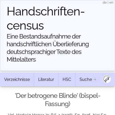
de
|
en
Handschriften­
census
Eine Bestandsaufnahme der
handschriftlichen Über­lieferung
deutschsprachiger Texte des
Mittelalters
Verzeichnisse
Literatur
HSC
Suche
'Der betrogene Blinde' (bîspel-
Fassung)
2