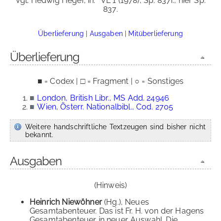
Vgl. Hedwig Heger, in:
VL 1 (1978), Sp. 837f., hier Sp.
837.
Überlieferung
|
Ausgaben
|
Mitüberlieferung
Überlieferung
■ = Codex | □ = Fragment | ○ = Sonstiges
■
London, British Libr., MS Add. 24946
■
Wien, Österr. Nationalbibl., Cod. 2705
Weitere handschriftliche Textzeugen sind bisher nicht
bekannt.
Ausgaben
(Hinweis)
Heinrich Niewöhner
(Hg.), Neues
Gesamtabenteuer. Das ist Fr. H. von der Hagens
Gesamtabenteuer in neuer Auswahl. Die