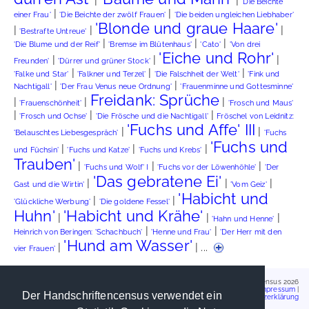
|
|
'Die Beichte
|
|
einer Frau'
'Die Beichte der zwölf Frauen'
'Die beiden ungleichen Liebhaber'
'Blonde und graue Haare'
|
|
|
'Bestrafte Untreue'
|
|
|
'Die Blume und der Reif'
'Bremse im Blütenhaus'
'Cato'
'Von drei
'Eiche und Rohr'
|
|
|
Freunden'
'Dürrer und grüner Stock'
|
|
|
'Falke und Star'
'Falkner und Terzel'
'Die Falschheit der Welt'
'Fink und
|
|
Nachtigall'
'Der Frau Venus neue Ordnung'
'Frauenminne und Gottesminne'
Freidank: Sprüche
|
|
|
'Frauenschönheit'
'Frosch und Maus'
|
|
|
'Frosch und Ochse'
'Die Frösche und die Nachtigall'
Fröschel von Leidnitz:
'Fuchs und Affe' III
|
|
'Belauschtes Liebesgespräch'
'Fuchs
'Fuchs und
|
|
|
und Füchsin'
'Fuchs und Katze'
'Fuchs und Krebs'
Trauben'
|
|
|
'Fuchs und Wolf' I
'Fuchs vor der Löwenhöhle'
'Der
'Das gebratene Ei'
|
|
|
Gast und die Wirtin'
'Vom Geiz'
'Habicht und
|
|
'Glückliche Werbung'
'Die goldene Fessel'
Huhn'
'Habicht und Krähe'
|
|
|
'Hahn und Henne'
|
|
Heinrich von Beringen: 'Schachbuch'
'Henne und Frau'
'Der Herr mit den
'Hund am Wasser'
|
| ...
vier Frauen'
Handschriftencensus 2026
Impressum
|
Der Handschriftencensus verwendet ein
Datenschutzerklärung