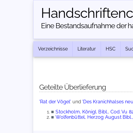
Handschriften­
Eine Bestandsaufnahme der han
Verzeichnisse
Literatur
HSC
Su
Geteilte Überlieferung
'Rat der Vögel'
und
'Des Kranichhalses ne
■
Stockholm, Königl. Bibl., Cod. Vu 8
■
Wolfenbüttel, Herzog August Bibl.