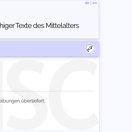
de
|
en
ger Texte des Mittelalters
bungen überliefert: