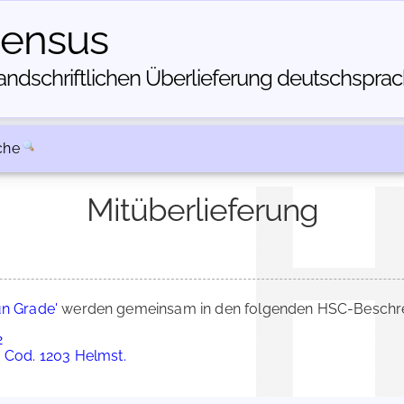
census
dschriftlichen Über­lieferung deutschsprachi
che
Mitüberlieferung
un Grade'
werden gemeinsam in den folgenden HSC-Beschrei
2
, Cod. 1203 Helmst.