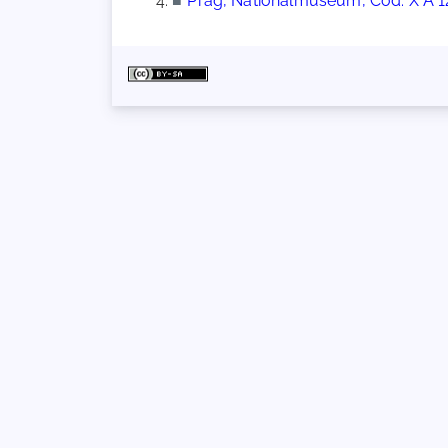
■
Prag, Nationalmuseum, Cod. X A 1