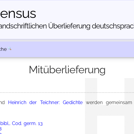
census
dschriftlichen Über­lieferung deutschsprachi
che
Mitüberlieferung
nd
Heinrich der Teichner: Gedichte
werden gemeinsam i
ibl., Cod. germ. 13
8