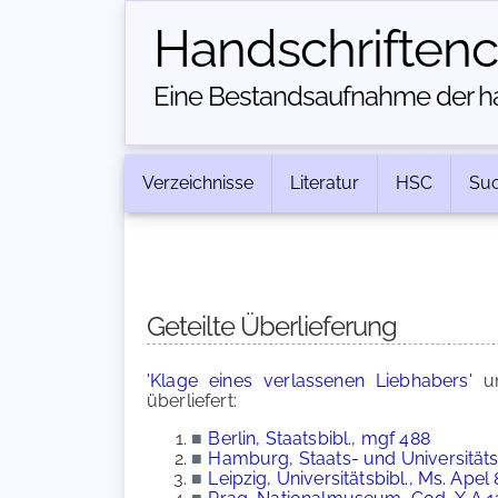
Handschriften­
Eine Bestandsaufnahme der han
Verzeichnisse
Literatur
HSC
Su
Geteilte Überlieferung
'Klage eines verlassenen Liebhabers'
u
überliefert:
■
Berlin, Staatsbibl., mgf 488
■
Hamburg, Staats- und Universitätsb
■
Leipzig, Universitätsbibl., Ms. Apel 