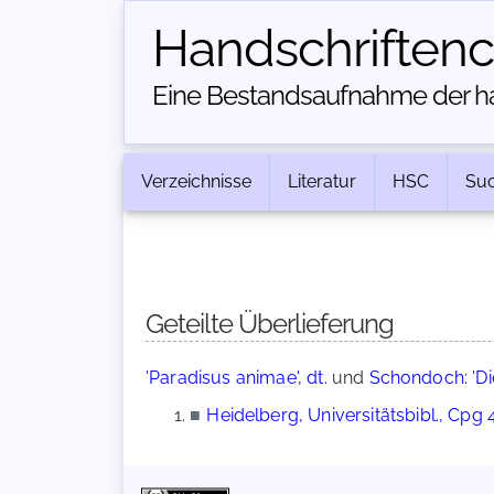
Handschriften­
Eine Bestandsaufnahme der han
Verzeichnisse
Literatur
HSC
Su
Geteilte Überlieferung
'Paradisus animae', dt.
und
Schondoch: 'Di
■
Heidelberg, Universitätsbibl., Cpg 