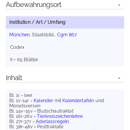
Aufbewahrungsort
Institution / Art / Umfang
München
, Staatsbibl.,
Cgm 867
Codex
II + 65 Blätter
Inhalt
Bl. 1r = leer
Bl. 1v-14r =
Kalender
mit
Kalendertafel
n und
Monatsversen
Bl. 14v-15v = Blutschautraktat
Bl. 16r-26v =
Tierkreiszeichenlehre
Bl. 27r-37r =
Aderlassregeln
Bl. 38r-48v = Pesttraktate