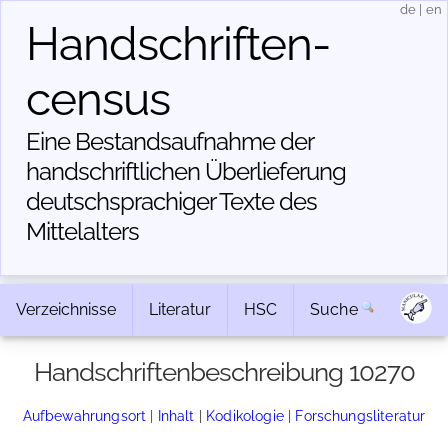
de
|
en
Handschriften­
census
Eine Bestandsaufnahme der
handschriftlichen Über­lieferung
deutschsprachiger Texte des
Mittelalters
Verzeichnisse
Literatur
HSC
Suche
Handschriftenbeschreibung 10270
Aufbewahrungsort
|
Inhalt
|
Kodikologie
|
Forschungsliteratur