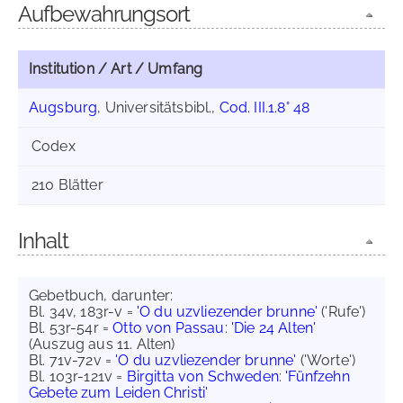
Aufbewahrungsort
Institution / Art / Umfang
Augsburg
, Universitätsbibl.,
Cod. III.1.8° 48
Codex
210 Blätter
Inhalt
Gebetbuch, darunter:
Bl. 34v, 183r-v =
'O du uzvliezender brunne'
('Rufe')
Bl. 53r-54r =
Otto von Passau
:
'Die 24 Alten'
(Auszug aus 11. Alten)
Bl. 71v-72v =
'O du uzvliezender brunne'
('Worte')
Bl. 103r-121v =
Birgitta von Schweden
:
'Fünfzehn
Gebete zum Leiden Christi'