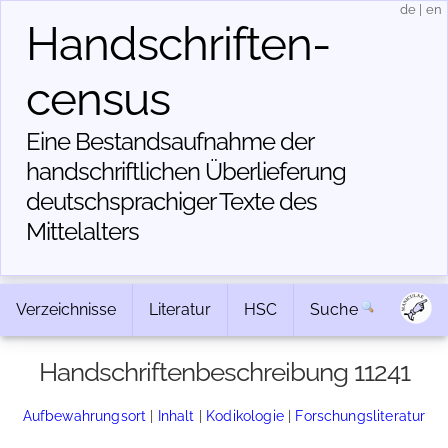
de
|
en
Handschriften­
census
Eine Bestandsaufnahme der
handschriftlichen Über­lieferung
deutschsprachiger Texte des
Mittelalters
Verzeichnisse
Literatur
HSC
Suche
Handschriftenbeschreibung 11241
Aufbewahrungsort
|
Inhalt
|
Kodikologie
|
Forschungsliteratur