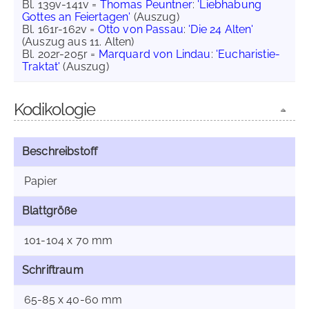
Bl. 139v-141v =
Thomas Peuntner
:
'Liebhabung
Gottes an Feiertagen'
(Auszug)
Bl. 161r-162v =
Otto von Passau
:
'Die 24 Alten'
(Auszug aus 11. Alten)
Bl. 202r-205r =
Marquard von Lindau
:
'Eucharistie-
Traktat'
(Auszug)
Kodikologie
Beschreibstoff
Papier
Blattgröße
101-104 x 70 mm
Schriftraum
65-85 x 40-60 mm