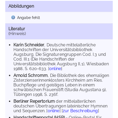
Abbildungen
Angabe fehlt
Literatur
(Hinweis)
Karin Schneider
, Deutsche mittelalterliche
Handschriften der Universitätsbibliothek
Augsburg. Die Signaturengruppen Cod. I.3 und
Cod. III.1 (Die Handschriften der
Universitätsbibliothek Augsburg II,1), Wiesbaden
1988, S. 620-633. [
online
]
Arnold Schromm
, Die Bibliothek des ehemaligen
Zisterzienserinnenklosters Kirchheim am Ries.
Buchpflege und geistiges Leben in einem
schwäbischen Frauenstift (Studia Augustana 9),
Tübingen 1998, S. 236f.
Berliner Repertorium
der mittelalterlichen
deutschen Übertragungen lateinischer Hymnen
und Sequenzen. [
online
] [
zur Beschreibung
]
Handschriftenportal (HSP)
- Online-Portal für