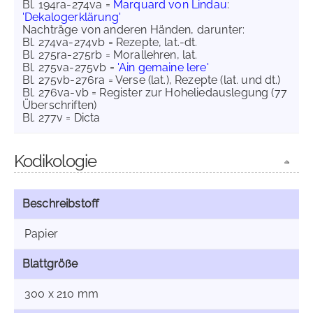
Bl. 194ra-274va =
Marquard von Lindau
:
'Dekalogerklärung'
Nachträge von anderen Händen, darunter:
Bl. 274va-274vb = Rezepte, lat.-dt.
Bl. 275ra-275rb = Morallehren, lat.
Bl. 275va-275vb =
'Ain gemaine lere'
Bl. 275vb-276ra = Verse (lat.), Rezepte (lat. und dt.)
Bl. 276va-vb = Register zur Hoheliedauslegung (77
Überschriften)
Bl. 277v = Dicta
Kodikologie
Beschreibstoff
Papier
Blattgröße
300 x 210 mm