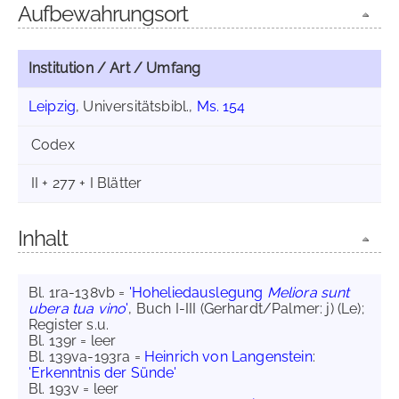
Aufbewahrungsort
Institution / Art / Umfang
Leipzig
, Universitätsbibl.,
Ms. 154
Codex
II + 277 + I Blätter
Inhalt
Bl. 1ra-138vb =
'Hoheliedauslegung
Meliora sunt
ubera tua vino
'
, Buch I-III (Gerhardt/Palmer: j) (Le);
Register s.u.
Bl. 139r = leer
Bl. 139va-193ra =
Heinrich von Langenstein
:
'Erkenntnis der Sünde'
Bl. 193v = leer