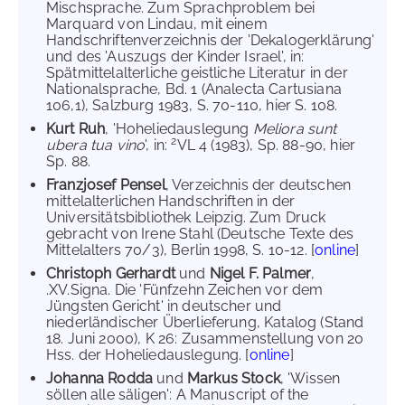
Mischsprache. Zum Sprachproblem bei
Marquard von Lindau, mit einem
Handschriftenverzeichnis der 'Dekalogerklärung'
und des 'Auszugs der Kinder Israel', in:
Spätmittelalterliche geistliche Literatur in der
Nationalsprache, Bd. 1 (Analecta Cartusiana
106,1), Salzburg 1983, S. 70-110, hier S. 108.
Kurt Ruh
, 'Hoheliedauslegung
Meliora sunt
2
ubera tua vino
', in:
VL 4 (1983), Sp. 88-90, hier
Sp. 88.
Franzjosef Pensel
, Verzeichnis der deutschen
mittelalterlichen Handschriften in der
Universitätsbibliothek Leipzig. Zum Druck
gebracht von Irene Stahl (Deutsche Texte des
Mittelalters 70/3), Berlin 1998, S. 10-12. [
online
]
Christoph Gerhardt
und
Nigel F. Palmer
,
.XV.Signa. Die 'Fünfzehn Zeichen vor dem
Jüngsten Gericht' in deutscher und
niederländischer Überlieferung, Katalog (Stand
18. Juni 2000), K 26: Zusammenstellung von 20
Hss. der Hoheliedauslegung. [
online
]
Johanna Rodda
und
Markus Stock
, 'Wissen
söllen alle säligen': A Manuscript of the