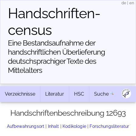
de
|
en
Handschriften­
census
Eine Bestandsaufnahme der
handschriftlichen Über­lieferung
deutschsprachiger Texte des
Mittelalters
Verzeichnisse
Literatur
HSC
Suche
Handschriftenbeschreibung 12693
Aufbewahrungsort
|
Inhalt
|
Kodikologie
|
Forschungsliteratur