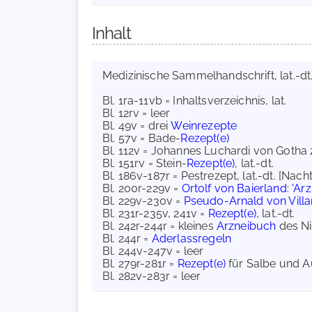
Inhalt
Medizinische Sammelhandschrift, lat.-dt.; 
Bl. 1ra-11vb = Inhaltsverzeichnis, lat.
Bl. 12rv = leer
Bl. 49v = drei
Weinrezepte
Bl. 57v = Bade-
Rezept(e)
Bl. 112v = Johannes Luchardi von Gotha
Bl. 151rv = Stein-
Rezept(e)
, lat.-dt.
Bl. 186v-187r = Pestrezept, lat.-dt. [Nac
Bl. 200r-229v =
Ortolf von Baierland
:
'Ar
Bl. 229v-230v =
Pseudo-Arnald von Vill
Bl. 231r-235v, 241v =
Rezept(e)
, lat.-dt.
Bl. 242r-244r = kleines
Arzneibuch
des Ni
Bl. 244r =
Aderlassregeln
Bl. 244v-247v = leer
Bl. 279r-281r =
Rezept(e)
für Salbe und A
Bl. 282v-283r = leer