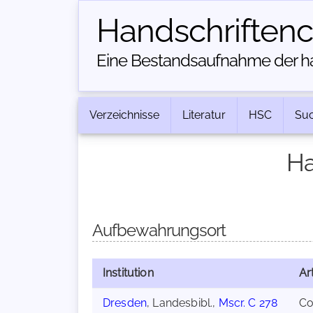
Handschriften­
Eine Bestandsaufnahme der han
Verzeichnisse
Literatur
HSC
Su
Ha
Aufbewahrungsort
Institution
Ar
Dresden
, Landesbibl.,
Mscr. C 278
Co