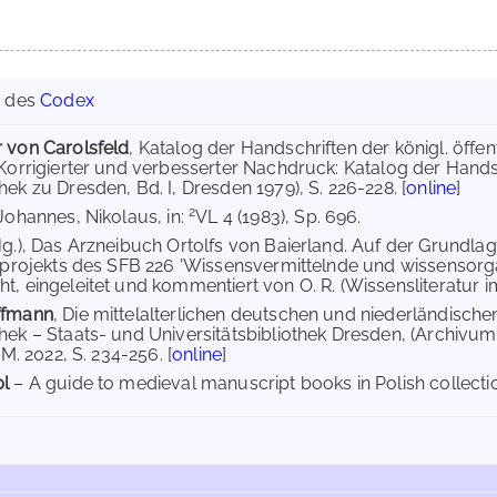
g des
Codex
 von Carolsfeld
, Katalog der Handschriften der königl. öffen
(Korrigierter und verbesserter Nachdruck: Katalog der Hand
ek zu Dresden, Bd. I, Dresden 1979), S. 226-228. [
online
]
2
 Johannes, Nikolaus, in:
VL 4 (1983), Sp. 696.
Hg.), Das Arzneibuch Ortolfs von Baierland. Auf der Grundlag
ilprojekts des SFB 226 'Wissensvermittelnde und wissensorgan
t, eingeleitet und kommentiert von O. R. (Wissensliteratur im
ffmann
, Die mittelalterlichen deutschen und niederländisch
hek – Staats- und Universitätsbibliothek Dresden, (Archivum 
.M. 2022, S. 234-256. [
online
]
pl
– A guide to medieval manuscript books in Polish collectio