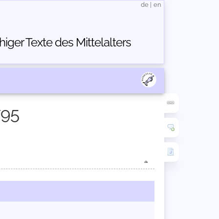
de
|
en
ger Texte des Mittelalters
795