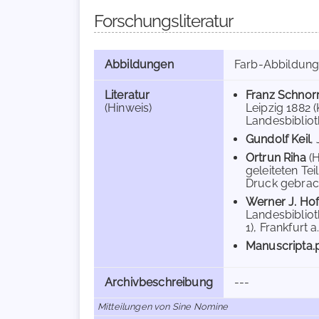
Forschungsliteratur
Abbildungen
Farb-Abbildun
Literatur
Franz Schnorr
(Hinweis)
Leipzig 1882 
Landesbiblioth
Gundolf Keil
,
Ortrun Riha
(
geleiteten Te
Druck gebrach
Werner J. Ho
Landesbibliot
1), Frankfurt a
Manuscripta.
Archivbeschreibung
---
Mitteilungen von Sine Nomine