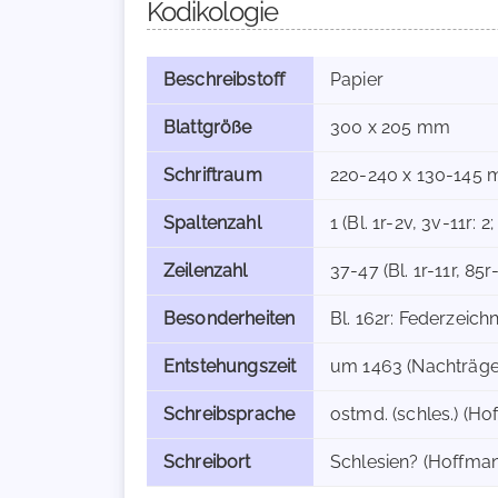
Kodikologie
Beschreibstoff
Papier
Blattgröße
300 x 205 mm
Schriftraum
220-240 x 130-145 m
Spaltenzahl
1 (Bl. 1r-2v, 3v-11r: 2;
Zeilenzahl
37-47 (Bl. 1r-11r, 85
Besonderheiten
Bl. 162r: Federzeic
Entstehungszeit
um 1463 (Nachträge
Schreibsprache
ostmd. (schles.) (Ho
Schreibort
Schlesien? (Hoffman