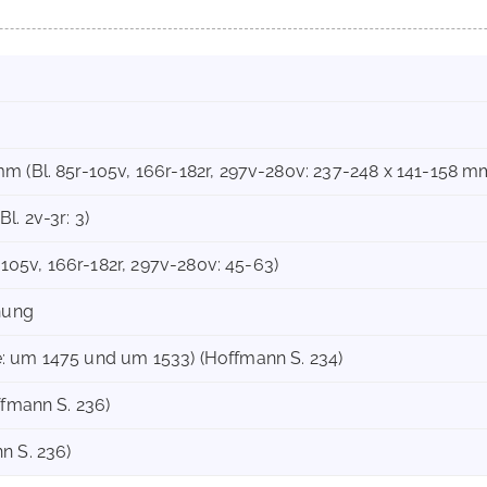
m (Bl. 85r-105v, 166r-182r, 297v-280v: 237-248 x 141-158 m
 Bl. 2v-3r: 3)
r-105v, 166r-182r, 297v-280v: 45-63)
hnung
: um 1475 und um 1533) (Hoffmann S. 234)
ffmann S. 236)
n S. 236)