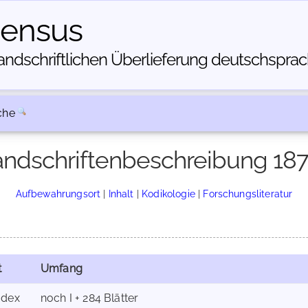
census
dschriftlichen Über­lieferung deutschsprachi
che
ndschriftenbeschreibung 18
Aufbewahrungsort
|
Inhalt
|
Kodikologie
|
Forschungsliteratur
t
Umfang
dex
noch I + 284 Blätter