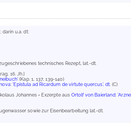
darin u.a. dt:
 zugeschriebenes technisches Rezept, lat.-dt.
htrag, 16. Jh.]
zneibuch'
(Kap. 1, 137, 139-140)
anova
:
'Epistula ad Ricardum de virtute quercus', dt.
(C)
kolaus Johannes = Exzerpte aus
Ortolf von Baierland
:
'Arzne
ugenwasser sowie zur Eisenbearbeitung lat.-dt.