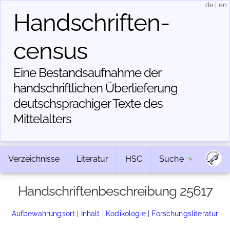
de
|
en
Handschriften­
census
Eine Bestandsaufnahme der
handschriftlichen Über­lieferung
deutschsprachiger Texte des
Mittelalters
Verzeichnisse
Literatur
HSC
Suche
Handschriftenbeschreibung 25617
Aufbewahrungsort
|
Inhalt
|
Kodikologie
|
Forschungsliteratur