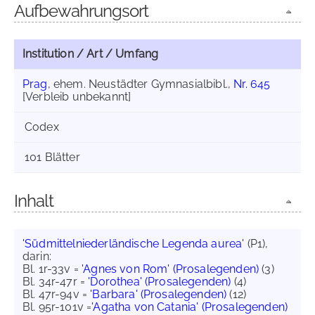
Aufbewahrungsort
Institution / Art / Umfang
Prag
, ehem. Neustädter Gymnasialbibl.,
Nr. 645
[Verbleib unbekannt]
Codex
101 Blätter
Inhalt
'Südmittelniederländische Legenda aurea'
(P1),
darin:
Bl. 1r-33v =
'Agnes von Rom' (Prosalegenden)
(3)
Bl. 34r-47r =
'Dorothea' (Prosalegenden)
(4)
Bl. 47r-94v =
'Barbara' (Prosalegenden)
(12)
Bl. 95r-101v =
'Agatha von Catania' (Prosalegenden)