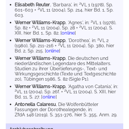
2
Elisabeth Reuter
, 'Barbara', in:
VL 1 (1978), Sp.
2
601-603 +
VL 11 (2004), Sp. 214, hier Bd. 1, Sp.
603.
2
Werner Williams-Krapp
, 'Agnes', in:
VL 1 (1978),
2
2
Sp. 82 +
VL 11 (2004), Sp. 28 +
VL 11 (2004), S.
XIII, hier Bd. 1, Sp. 82. [
online
]
2
Werner Williams-Krapp
, 'Dorothea', in:
VL 2
2
(1980), Sp. 211-216 +
VL 11 (2004), Sp. 380, hier
Bd. 2, Sp. 215. [
online
]
Werner Williams-Krapp
, Die deutschen und
niederländischen Legendare des Mittelalters.
Studien zu ihrer Überlieferungs-, Text- und
Wirkungsgeschichte (Texte und Textgeschichte
20), Tübingen 1986, S. 82 (Sigle P1).
Werner Williams-Krapp
, 'Agatha von Catania', in:
2
2
VL 11 (2004), Sp. 26f. +
VL 11 (2004), S. XIII, hier
Bd. 11, S. 27. [
online
]
Antonella Calaresu
, Die Wolfenbütteler
Fassungen der Dorothealegende, in:
ZfdA 148 (2019), S. 351-376, hier S. 355, Anm. 29.