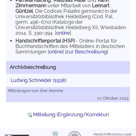
Pamela Kalning
,
Matthias Miller
und
Karin
Zimmermann
unter Mitarbeit von
Lennart
Güntzel
, Die Codices Palatini germanici in der
Universitätsbibliothek Heidelberg (Cod. Pal.
germ. 496-670) (Kataloge der
Universitätsbibliothek Heidelberg XI), Wiesbaden
2014, S. 390-394. [
online
]
Handschriftenportal (HSP)
- Online-Portal für
Buchhandschriften des Mittelalters in deutschen
Sammlungen [
online
] [
zur Beschreibung
]
Archivbeschreibung
Ludwig Schneider (1938)
Mitteilungen von Sine Nomine
cr, Oktober 2023
Mitteilung (Ergänzung/Korrektur)
Handschriftencensus 2026