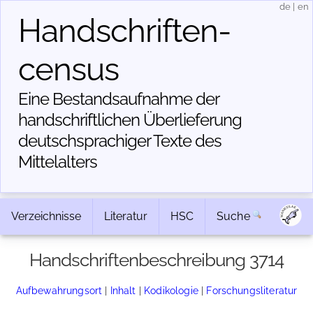
de
|
en
Handschriften­
census
Eine Bestandsaufnahme der
handschriftlichen Über­lieferung
deutschsprachiger Texte des
Mittelalters
Verzeichnisse
Literatur
HSC
Suche
Handschriftenbeschreibung 3714
Aufbewahrungsort
|
Inhalt
|
Kodikologie
|
Forschungsliteratur