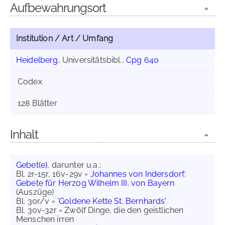
Aufbewahrungsort
Institution / Art / Umfang
Heidelberg
, Universitätsbibl.,
Cpg 640
Codex
128 Blätter
Inhalt
Gebet(e)
, darunter u.a.:
Bl. 2r-15r, 16v-29v =
Johannes von Indersdorf
:
Gebete für Herzog Wilhelm III. von Bayern
(Auszüge)
Bl. 30r/v =
'Goldene Kette St. Bernhards'
Bl. 30v-32r = Zwölf Dinge, die den geistlichen
Menschen irren