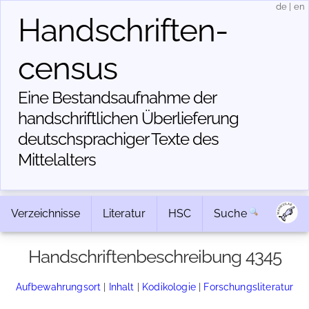
de
|
en
Handschriften­
census
Eine Bestandsaufnahme der
handschriftlichen Über­lieferung
deutschsprachiger Texte des
Mittelalters
Verzeichnisse
Literatur
HSC
Suche
Handschriftenbeschreibung 4345
Aufbewahrungsort
|
Inhalt
|
Kodikologie
|
Forschungsliteratur