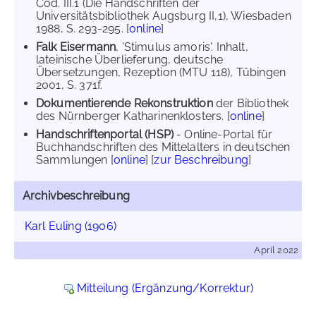
Cod. III.1 (Die Handschriften der
Universitätsbibliothek Augsburg II,1), Wiesbaden
1988, S. 293-295. [
online
]
Falk Eisermann
, 'Stimulus amoris'. Inhalt,
lateinische Überlieferung, deutsche
Übersetzungen, Rezeption (MTU 118), Tübingen
2001, S. 371f.
Dokumentierende Rekonstruktion
der Bibliothek
des Nürnberger Katharinenklosters. [
online
]
Handschriftenportal (HSP)
- Online-Portal für
Buchhandschriften des Mittelalters in deutschen
Sammlungen [
online
] [
zur Beschreibung
]
Archivbeschreibung
Karl Euling (1906)
April 2022
Mitteilung (Ergänzung/Korrektur)