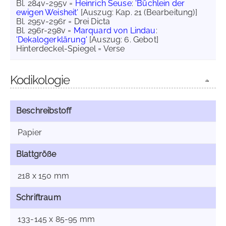
Bl. 284v-295v =
Heinrich Seuse
:
'Büchlein der
ewigen Weisheit'
[Auszug: Kap. 21 (Bearbeitung)]
Bl. 295v-296r = Drei Dicta
Bl. 296r-298v =
Marquard von Lindau
:
'Dekalogerklärung'
[Auszug: 6. Gebot]
Hinterdeckel-Spiegel = Verse
Kodikologie
Beschreibstoff
Papier
Blattgröße
218 x 150 mm
Schriftraum
133-145 x 85-95 mm