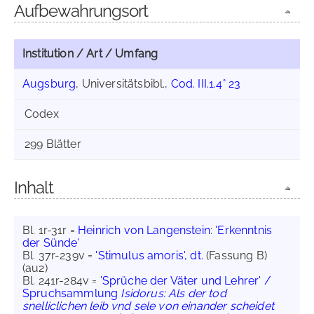
Aufbewahrungsort
Institution / Art / Umfang
Augsburg
, Universitätsbibl.,
Cod. III.1.4° 23
Codex
299 Blätter
Inhalt
Bl. 1r-31r =
Heinrich von Langenstein
:
'Erkenntnis
der Sünde'
Bl. 37r-239v =
'Stimulus amoris', dt.
(Fassung B)
(au2)
Bl. 241r-284v =
'Sprüche der Väter und Lehrer' /
Spruchsammlung
Isidorus: Als der tod
snelliclichen leib vnd sele von einander scheidet