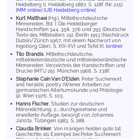
Heidelberg I), Heidelberg 1887, S. 128f. (Nr. 215).
[
MM online
] [
UB Heidelberg online
]
Kurt Matthaei
(Hg.), Mittelhochdeutsche
Minnereden, Bd. I: Die Heidelberger
Handschriften 344, 358, 376 und 393 (Deutsche
Texte des Mittelalters 24), Berlin 1913 (Nachdruck
Dublin/Zürich 1967, mit einem Nachwort von
Ingeborg Glier), S. XIII-XVI und Tafel III. [
online
]
Tilo Brandis
, Mittelhochdeutsche,
mittelniederdeutsche und mittelniederländische
Minnereden. Verzeichnis der Handschriften und
Drucke (MTU 25), München 1968, S. 238f.
Stephanie Cain Van D'Elden
, Peter Suchenwirt
and heraldic poetry (Wiener Arbeiten zur
germanischen Altertumskunde und Philologie
9), Wien 1976, S. 103.
Hanns Fischer
, Studien zur deutschen
Märendichtung, 2., durchgesehene und
erweiterte Auflage, besorgt von Johannes
Janota, Tübingen 1983, S. 288.
Claudia Brinker
, Von manigen helden gute tat.
Geschichte als Exempel bei Peter Suchenwirt