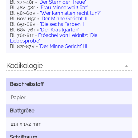
Bl. 37r-48r =
'Der Stern der Treue'
Bl. 48v-58r =
'Frau Minne weiß Rat'
Bl. 58r-60v =
'Wer kann allen recht tun?'
Bl. 60v-65r =
'Der Minne Gericht' II
Bl. 65r-68v =
'Die sechs Farben' I
Bl. 68v-76r =
'Der Krautgarten'
Bl. 76r-81r =
Fröschel von Leidnitz
:
'Die
Liebesprobe'
Bl. 82r-87v =
'Der Minne Gericht' III
Kodikologie
Beschreibstoff
Papier
Blattgröße
214 x 152 mm
Schriftraum