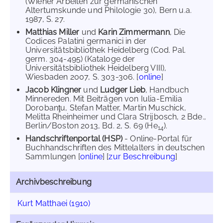
(Wiener Arbeiten zur germanischen
Altertumskunde und Philologie 30), Bern u.a.
1987, S. 27.
Matthias Miller
und
Karin Zimmermann
, Die
Codices Palatini germanici in der
Universitätsbibliothek Heidelberg (Cod. Pal.
germ. 304-495) (Kataloge der
Universitätsbibliothek Heidelberg VIII),
Wiesbaden 2007, S. 303-306. [
online
]
Jacob Klingner
und
Ludger Lieb
, Handbuch
Minnereden. Mit Beiträgen von Iulia-Emilia
Dorobanţu, Stefan Matter, Martin Muschick,
Melitta Rheinheimer und Clara Strijbosch, 2 Bde.,
Berlin/Boston 2013, Bd. 2, S. 69 (He
).
14
Handschriftenportal (HSP)
- Online-Portal für
Buchhandschriften des Mittelalters in deutschen
Sammlungen [
online
] [
zur Beschreibung
]
Archivbeschreibung
Kurt Matthaei (1910)