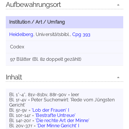
Aufbewahrungsort
Institution / Art / Umfang
Heidelberg
, Universitätsbibl.,
Cpg 393
Codex
97 Blätter (Bl. 82 doppelt gezählt)
Inhalt
Bl. 1*-4*, 81v-81bv, 88r-90v = leer
Bl. 1r-4v = Peter Suchenwirt: 'Rede vom Jüngsten
Gericht'
Bl. 5r-9v =
'Lob der Frauen' I
Bl. 10r-14r =
'Bestrafte Untreue'
Bl. 14r-20r =
'Die rechte Art der Minne'
Bl. 20v-37r =
'Der Minne Gericht' I