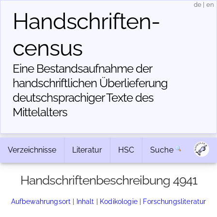
de
|
en
Handschriften­
census
Eine Bestandsaufnahme der
handschriftlichen Über­lieferung
deutschsprachiger Texte des
Mittelalters
Verzeichnisse
Literatur
HSC
Suche
Handschriftenbeschreibung 4941
Aufbewahrungsort
|
Inhalt
|
Kodikologie
|
Forschungsliteratur