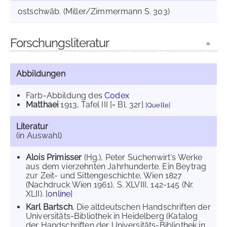
ostschwäb. (Miller/Zimmermann S. 303)
Forschungsliteratur
Abbildungen
Farb-Abbildung des
Codex
Matthaei
1913
, Tafel III [= Bl. 32r]
[
Quelle
]
Literatur
(in Auswahl)
Alois Primisser
(Hg.), Peter Suchenwirt's Werke
aus dem vierzehnten Jahrhunderte. Ein Beytrag
zur Zeit- und Sittengeschichte, Wien 1827
(Nachdruck Wien 1961), S. XLVIII, 142-145 (Nr.
XLII). [
online
]
Karl Bartsch
, Die altdeutschen Handschriften der
Universitäts-Bibliothek in Heidelberg (Katalog
der Handschriften der Universitäts-Bibliothek in