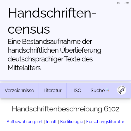
de
|
en
Handschriften­
census
Eine Bestandsaufnahme der
handschriftlichen Über­lieferung
deutschsprachiger Texte des
Mittelalters
Verzeichnisse
Literatur
HSC
Suche
Handschriftenbeschreibung 6102
Aufbewahrungsort
|
Inhalt
|
Kodikologie
|
Forschungsliteratur