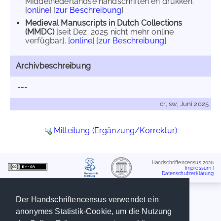
Middelnederlandse handschriften en drukken.
[
online
] [
zur Beschreibung
]
Medieval Manuscripts in Dutch Collections
(MMDC)
[seit Dez. 2025 nicht mehr online
verfügbar]. [
online
] [
zur Beschreibung
]
Archivbeschreibung
---
cr, sw, Juni 2025
Mitteilung (Ergänzung/Korrektur)
Handschriftencensus 2026
Impressum
|
Datenschutzerklärung
Der Handschriftencensus verwendet ein
anonymes Statistik-Cookie, um die Nutzung