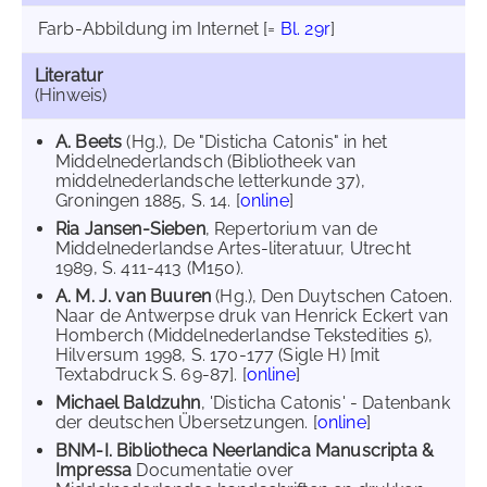
Farb-Abbildung im Internet
[=
Bl. 29r
]
Literatur
(Hinweis)
A. Beets
(Hg.), De "Disticha Catonis" in het
Middelnederlandsch (Bibliotheek van
middelnederlandsche letterkunde 37),
Groningen 1885, S. 14. [
online
]
Ria Jansen-Sieben
, Repertorium van de
Middelnederlandse Artes-literatuur, Utrecht
1989, S. 411-413 (M150).
A. M. J. van Buuren
(Hg.), Den Duytschen Catoen.
Naar de Antwerpse druk van Henrick Eckert van
Homberch (Middelnederlandse Tekstedities 5),
Hilversum 1998, S. 170-177 (Sigle H) [mit
Textabdruck S. 69-87]. [
online
]
Michael Baldzuhn
, 'Disticha Catonis' - Datenbank
der deutschen Übersetzungen. [
online
]
BNM-I. Bibliotheca Neerlandica Manuscripta &
Impressa
Documentatie over