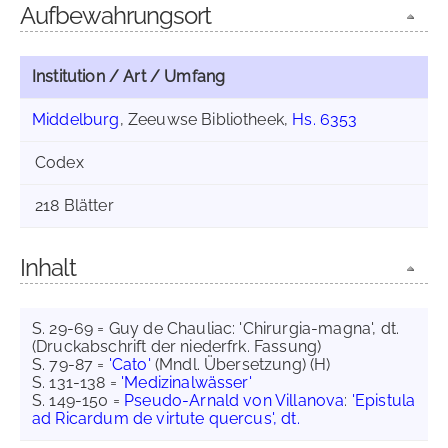
Aufbewahrungsort
Institution / Art / Umfang
Middelburg
, Zeeuwse Bibliotheek,
Hs. 6353
Codex
218 Blätter
Inhalt
S. 29-69 = Guy de Chauliac: 'Chirurgia-magna', dt.
(Druckabschrift der niederfrk. Fassung)
S. 79-87 =
'Cato'
(Mndl. Übersetzung) (H)
S. 131-138 =
'Medizinalwässer'
S. 149-150 =
Pseudo-Arnald von Villanova
:
'Epistula
ad Ricardum de virtute quercus', dt.