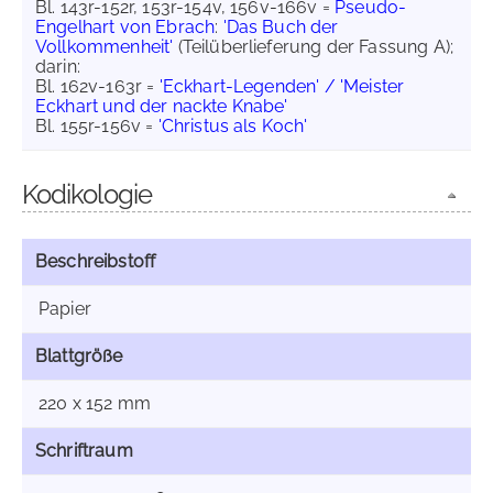
Bl. 143r-152r, 153r-154v, 156v-166v =
Pseudo-
Engelhart von Ebrach
:
'Das Buch der
Vollkommenheit'
(Teilüberlieferung der Fassung A);
darin:
Bl. 162v-163r =
'Eckhart-Legenden' / 'Meister
Eckhart und der nackte Knabe'
Bl. 155r-156v =
'Christus als Koch'
Kodikologie
Beschreibstoff
Papier
Blattgröße
220 x 152 mm
Schriftraum