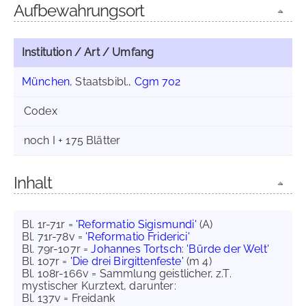
Aufbewahrungsort
Institution / Art / Umfang
München
, Staatsbibl.,
Cgm 702
Codex
noch I + 175 Blätter
Inhalt
Bl. 1r-71r =
'Reformatio Sigismundi'
(A)
Bl. 71r-78v =
'Reformatio Friderici'
Bl. 79r-107r =
Johannes Tortsch
:
'Bürde der Welt'
Bl. 107r =
'Die drei Birgittenfeste'
(m 4)
Bl. 108r-166v = Sammlung geistlicher, z.T.
mystischer Kurztext, darunter:
Bl. 137v = Freidank