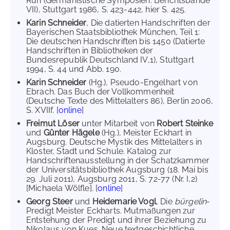
Ruh (Germanistische Symposien. Berichtsbände
VII), Stuttgart 1986, S. 423-442, hier S. 425.
Karin Schneider
, Die datierten Handschriften der
Bayerischen Staatsbibliothek München, Teil 1:
Die deutschen Handschriften bis 1450 (Datierte
Handschriften in Bibliotheken der
Bundesrepublik Deutschland IV,1), Stuttgart
1994, S. 44 und Abb. 190.
Karin Schneider
(Hg.), Pseudo-Engelhart von
Ebrach. Das Buch der Vollkommenheit
(Deutsche Texte des Mittelalters 86), Berlin 2006,
S. XVIIf. [
online
]
Freimut Löser
unter Mitarbeit von
Robert Steinke
und
Günter Hägele
(Hg.), Meister Eckhart in
Augsburg. Deutsche Mystik des Mittelalters in
Kloster, Stadt und Schule. Katalog zur
Handschriftenausstellung in der Schatzkammer
der Universitätsbibliothek Augsburg (18. Mai bis
29. Juli 2011), Augsburg 2011, S. 72-77 (Nr. I,2)
[Michaela Wölfle]. [
online
]
Georg Steer
und
Heidemarie Vogl
, Die
bürgelîn
-
Predigt Meister Eckharts. Mutmaßungen zur
Entstehung der Predigt und ihrer Beziehung zu
Nikolaus von Kues. Neue textgeschichtliche