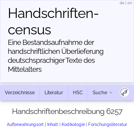
de
|
en
Handschriften­
census
Eine Bestandsaufnahme der
handschriftlichen Über­lieferung
deutschsprachiger Texte des
Mittelalters
Verzeichnisse
Literatur
HSC
Suche
Handschriftenbeschreibung 6257
Aufbewahrungsort
|
Inhalt
|
Kodikologie
|
Forschungsliteratur