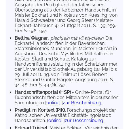
Ausgabe der Predigt und der lateinischen
Übersetzung aus der Koblenzer Handschrift, in:
Meister Eckhart und Nikolaus von Kues, hg. von
Harald Schwaetzer und Georg Steer (Meister-
Eckhart-Jahrbuch 4), Stuttgart 2011, S. 139-259,
hier S. 196, 197.
Bettina Wagner
,
piechlein mit vil stycklein
. Die
Eckhart-Handschriften in der Bayerischen
Staatsbibliothek München, in: Meister Eckhart in
Augsburg. Deutsche Mystik des Mittelalters in
Kloster, Stadt und Schule. Katalog zur
Handschriftenausstellung in der Schatzkammer
der Universitätsbibliothek Augsburg (18. Mai bis
29. Juli 2011), hg. von Freimut Löser, Robert
Steinke und Günter Hägele, Augsburg 2011, S.
34-48, hier S. 44 (Nr. 29).
Handschriftenportal (HSP)
- Online-Portal für
Buchhandschriften des Mittelalters in deutschen
Sammlungen [
online
] [
zur Beschreibung
]
Predigt im Kontext (PiK).
Forschungsprojekt der
Katholischen Universität Eichstätt-Ingolstadt:
Handschriften. [
online
] [
zur Beschreibung
]
Eckhart Triebel
, Meister Eckhart. Verzeichnis der