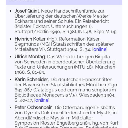
Josef Quint
, Neue Handschriftenfunde zur
Überlieferung der deutschen Werke Meister
Eckharts und seiner Schule. Ein Reisebericht
(Meister Eckhart. Untersuchungen 1),
Stuttgart/Berlin 1940, S. 138f. (Nr. 48, Sigle M 14).
Heinrich Koller
(Hg.), Reformation Kaiser
Siegmunds (MGH Staatsschriften des späteren
Mittelalters VI), Stuttgart 1964, S. 34. [
online
]
Ulrich Montag
, Das Werk der heiligen Birgitta
von Schweden in oberdeutscher Überlieferung.
Texte und Untersuchungen (MTU 18), München
1968, S. 81-83.
Karin Schneider
, Die deutschen Handschriften
der Bayerischen Staatsbibliothek München. Cgm
691-867 (Catalogus codicum manu scriptorum
Bibliothecae Monacensis V,5), Wiesbaden 1984,
S. 40-47. [
online
]
Peter Ochsenbein
, Die Offenbarungen Elsbeths
von Oye als Dokument leidensfixierter Mystik, in:
Abendländische Mystik im Mittelalter.
Symposion Kloster Engelberg 1984, hg. von Kurt