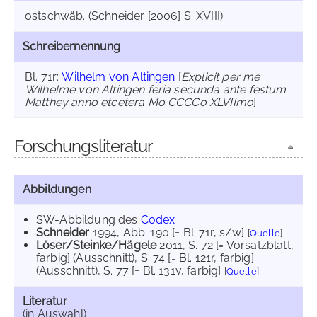
ostschwäb. (Schneider [2006] S. XVIII)
Schreibernennung
Bl. 71r:
Wilhelm von Altingen
[
Explicit per me
Wilhelme von Altingen feria secunda ante festum
Matthey anno etcetera Mo CCCCo XLVIImo
]
Forschungsliteratur
Abbildungen
SW-Abbildung des
Codex
Schneider
1994
, Abb. 190 [= Bl. 71r, s/w]
[
Quelle
]
Löser/Steinke/Hägele
2011
, S. 72 [= Vorsatzblatt,
farbig] (Ausschnitt)
, S. 74 [= Bl. 121r, farbig]
(Ausschnitt)
, S. 77 [= Bl. 131v, farbig]
[
Quelle
]
Literatur
(in Auswahl)