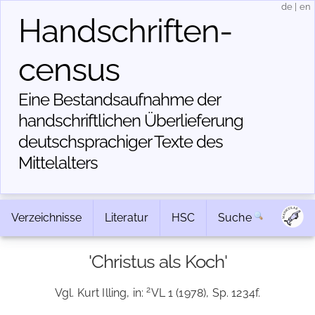
de
|
en
Handschriften­
census
Eine Bestandsaufnahme der
handschriftlichen Über­lieferung
deutschsprachiger Texte des
Mittelalters
Verzeichnisse
Literatur
HSC
Suche
'Christus als Koch'
2
Vgl. Kurt Illing, in:
VL 1 (1978), Sp. 1234f.