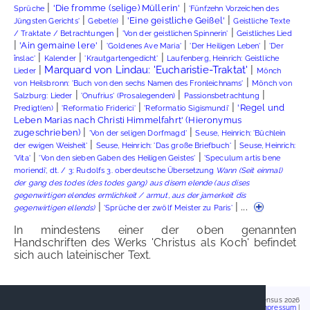
|
|
'Die fromme (selige) Müllerin'
Sprüche
'Fünfzehn Vorzeichen des
|
|
|
'Eine geistliche Geißel'
Jüngsten Gerichts'
Gebet(e)
Geistliche Texte
|
|
/ Traktate / Betrachtungen
'Von der geistlichen Spinnerin'
Geistliches Lied
|
|
|
|
'Ain gemaine lere'
'Goldenes Ave Maria'
'Der Heiligen Leben'
'Der
|
|
|
înslac'
Kalender
'Krautgartengedicht'
Laufenberg, Heinrich: Geistliche
|
|
Marquard von Lindau: 'Eucharistie-Traktat'
Lieder
Mönch
|
von Heilsbronn: 'Buch von den sechs Namen des Fronleichnams'
Mönch von
|
|
|
Salzburg: Lieder
'Onufrius' (Prosalegenden)
Passionsbetrachtung
|
|
|
'Regel und
Predigt(en)
'Reformatio Friderici'
'Reformatio Sigismundi'
Leben Marias nach Christi Himmelfahrt' (Hieronymus
|
|
zugeschrieben)
'Von der seligen Dorfmagd'
Seuse, Heinrich: 'Büchlein
|
|
der ewigen Weisheit'
Seuse, Heinrich: 'Das große Briefbuch'
Seuse, Heinrich:
|
|
'Vita'
'Von den sieben Gaben des Heiligen Geistes'
'Speculum artis bene
moriendi', dt. / 3: Rudolfs 3. oberdeutsche Übersetzung
Wann (Seit einmal)
der gang des todes (des todes gang) aus disem elende (aus dises
gegenwirtigen elendes ermlichkeit / armut, aus der jamerkeit dis
|
| ...
gegenwirtigen ellends)
'Sprüche der zwölf Meister zu Paris'
In mindestens einer der oben genannten
Handschriften des Werks 'Christus als Koch' befindet
sich auch lateinischer Text.
Handschriftencensus 2026
Impressum
|