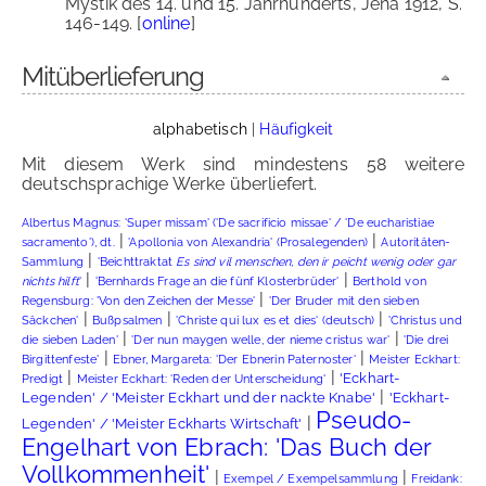
Mystik des 14. und 15. Jahrhunderts, Jena 1912, S.
146-149. [
online
]
Mitüberlieferung
alphabetisch
|
Häufigkeit
Mit diesem Werk sind mindestens 58 weitere
deutschsprachige Werke überliefert.
Albertus Magnus: 'Super missam' ('De sacrificio missae' / 'De eucharistiae
|
|
sacramento'), dt.
'Apollonia von Alexandria' (Prosalegenden)
Autoritäten-
|
Sammlung
'Beichttraktat
Es sind vil menschen, den ir peicht wenig oder gar
|
|
nichts hilft
'
'Bernhards Frage an die fünf Klosterbrüder'
Berthold von
|
Regensburg: 'Von den Zeichen der Messe'
'Der Bruder mit den sieben
|
|
|
Säckchen'
Bußpsalmen
'Christe qui lux es et dies' (deutsch)
'Christus und
|
|
die sieben Laden'
'Der nun maygen welle, der nieme cristus war'
'Die drei
|
|
Birgittenfeste'
Ebner, Margareta: 'Der Ebnerin Paternoster'
Meister Eckhart:
|
|
'Eckhart-
Predigt
Meister Eckhart: 'Reden der Unterscheidung'
|
Legenden' / 'Meister Eckhart und der nackte Knabe'
'Eckhart-
Pseudo-
|
Legenden' / 'Meister Eckharts Wirtschaft'
Engelhart von Ebrach: 'Das Buch der
Vollkommenheit'
|
|
Exempel / Exempelsammlung
Freidank: