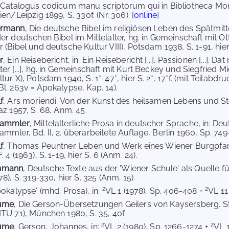
 Catalogus codicum manu scriptorum qui in Bibliotheca Mon
en/Leipzig 1899, S. 330f. (Nr. 306). [
online
]
ermann
, Die deutsche Bibel im religiösen Leben des Spätmitte
er deutschen Bibel im Mittelalter, hg. in Gemeinschaft mit
(Bibel und deutsche Kultur VIII), Potsdam 1938, S. 1-91, hier 
r
, Ein Reisebericht, in: Ein Reisebericht [...]. Passionen [...]. Dat 
er [...], hg. in Gemeinschaft mit Kurt Beckey und Siegfried 
ur X), Potsdam 1940, S. 1*-47*, hier S. 2*, 17*f. (mit Teilabdr
l. 263v = Apokalypse, Kap. 14).
f
, Ars moriendi. Von der Kunst des heilsamen Lebens und 
az 1957, S. 68, Anm. 45.
tammler
, Mittelalterliche Prosa in deutscher Sprache, in: Deu
mler, Bd. II, 2. überarbeitete Auflage, Berlin 1960, Sp. 749-
f
, Thomas Peuntner. Leben und Werk eines Wiener Burgpfarre
 4 (1963), S. 1-19, hier S. 6 (Anm. 24).
hmann
, Deutsche Texte aus der 'Wiener Schule' als Quelle fü
8), S. 319-330, hier S. 325 (Anm. 15).
2
2
pokalypse' (mhd. Prosa), in:
VL 1 (1978), Sp. 406-408 +
VL 11 
aume
, Die Gerson-Übersetzungen Geilers von Kaysersberg. 
TU 71), München 1980, S. 35, 40f.
2
2
aume
, Gerson, Johannes, in:
VL 2 (1980), Sp. 1266-1274 +
VL 1