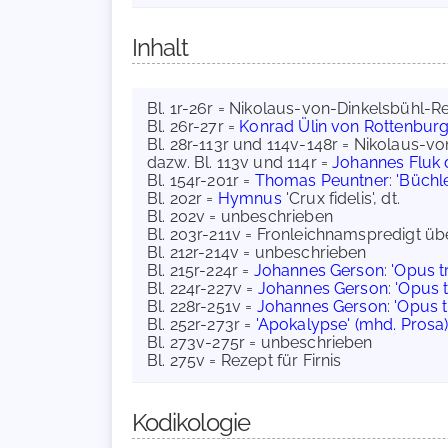
Inhalt
Bl. 1r-26r = Nikolaus-von-Dinkelsbühl-R
Bl. 26r-27r =
Konrad Ülin von Rottenbur
Bl. 28r-113r und 114v-148r = Nikolaus-v
dazw. Bl. 113v und 114r =
Johannes Fluk 
Bl. 154r-201r =
Thomas Peuntner
:
'Büchl
Bl. 202r =
Hymnus
'Crux fidelis', dt.
Bl. 202v = unbeschrieben
Bl. 203r-211v = Fronleichnamspredigt üb
Bl. 212r-214v = unbeschrieben
Bl. 215r-224r =
Johannes Gerson
:
'Opus t
Bl. 224r-227v =
Johannes Gerson
:
'Opus t
Bl. 228r-251v =
Johannes Gerson
:
'Opus t
Bl. 252r-273r =
'Apokalypse' (mhd. Prosa
Bl. 273v-275r = unbeschrieben
Bl. 275v = Rezept für Firnis
Kodikologie