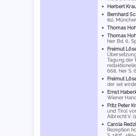
Herbert Kr
Bernhard Sc
81), München 
Thomas Ho
Thomas Ho
hier Bd. 6, S
Freimut Lös
Übersetzunge
Tagung der K
redaktionell
668, hier S. 6
Freimut Lös
der sel wirdi
Ernst Haber
Wiener Hands
Fritz Peter 
und Tirol vo
Albrecht V. (
Carola Redz
Rezeption h
S. 187f., 489