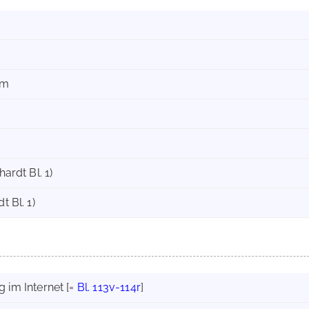
mm
hardt Bl. 1)
t Bl. 1)
 im Internet
[=
Bl. 113v-114r
]