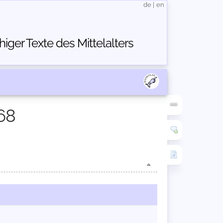
de
|
en
ger Texte des Mittelalters
68