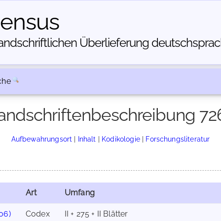
census
dschriftlichen Über­lieferung deutschsprachi
che
andschriftenbeschreibung 72
Aufbewahrungsort
|
Inhalt
|
Kodikologie
|
Forschungsliteratur
Art
Umfang
06)
Codex
II + 275 + II Blätter