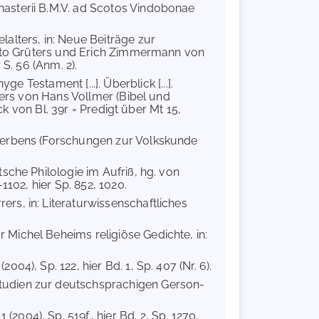
asterii B.M.V. ad Scotos Vindobonae
lalters, in: Neue Beiträge zur
 Otto Grüters und Erich Zimmermann von
S. 56 (Anm. 2).
nyge Testament [...]. Überblick [...].
Miers von Hans Vollmer (Bibel und
uck von Bl. 39r = Predigt über Mt 15,
Sterbens (Forschungen zur Volkskunde
tsche Philologie im Aufriß, hg. von
1102, hier Sp. 852, 1020.
rs, in: Literaturwissenschaftliches
r Michel Beheims religiöse Gedichte, in:
(2004), Sp. 122, hier Bd. 1, Sp. 407 (Nr. 6).
Studien zur deutschsprachigen Gerson-
1 (2004), Sp. 519f., hier Bd. 2, Sp. 1270.