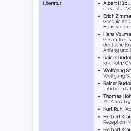
Literatur
Albert Hübl
,
servantur, Wi
Erich Zimm
Geschichte d
Hans Vollmer 
Hans Vollme
Gesamtregist
deutsche Kult
Anfang und B
Rainer Rudol
39), Köln/Gr
Wolfgang S
Wolfgang Stam
Rainer Rudol
Jahrbuch N.F.
Thomas Ho
ZfdA 107 (197
Kurt Ruh
, 'A
Herbert Kr
Rezeption (M
Herbert Kr