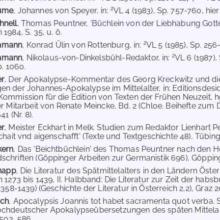
2
aume
, Johannes von Speyer, in:
VL 4 (1983), Sp. 757-760, hier
hnell
, Thomas Peuntner, 'Büchlein von der Liebhabung Gott
1984, S. 35, u. ö.
2
hmann
, Konrad Ülin von Rottenburg, in:
VL 5 (1985), Sp. 256-2
2
hmann
, Nikolaus-von-Dinkelsbühl-Redaktor, in:
VL 6 (1987),
p. 1060.
er
, Der Apokalypse-Kommentar des Georg Kreckwitz und die
n der Johannes-Apokalypse im Mittelalter, in: Editionsdesid
ommission für die Edition von Texten der Frühen Neuzeit, h
er Mitarbeit von Renate Meincke, Bd. 2 (Chloe. Beihefte zum
41 (Nr. 8).
er
, Meister Eckhart in Melk. Studien zum Redaktor Lienhart Pe
chait vnd aigenschafft' (Texte und Textgeschichte 48), Tübing
kern
, Das 'Beichtbüchlein' des Thomas Peuntner nach den H
chriften (Göppinger Arbeiten zur Germanistik 696), Göpping
Knapp
, Die Literatur des Spätmittelalters in den Ländern Öste
n 1273 bis 1439, II. Halbband: Die Literatur zur Zeit der hab
1358-1439) (Geschichte der Literatur in Österreich 2,2), Graz 2
ich
, Apocalypsis Joannis tot habet sacramenta quot verba. 
ochdeutscher Apokalypseübersetzungen des späten Mittelalt
-503, 586.