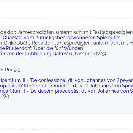
edaktor: Jahrespredigten, untermischt mit Festtagspredigten
g
:
Quaestio vom Zurückgeben gewonnenen Spielgutes
on-Dinkelsbühl-Redaktor: Jahrespredigten, untermischt mit 
de Pfullendorf
:
'Über die fünf Wunden'
ein von der Liebhabung Gottes'
(1. Fassung) (W5)
er Prv 9,5
ripartitum' II = 'De confessione', dt. von Johannes von Speyer 
ripartitum' III = 'De arte moriendi', dt. von Johannes von Spey
ripartitum' I = 'De decem praeceptis', dt. von Johannes von S
)
(W)