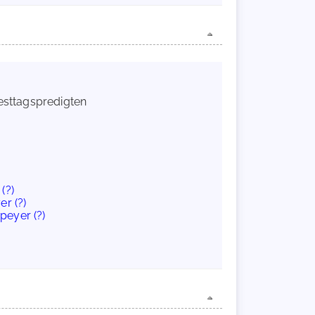
Festtagspredigten
(?)
er (?)
peyer (?)