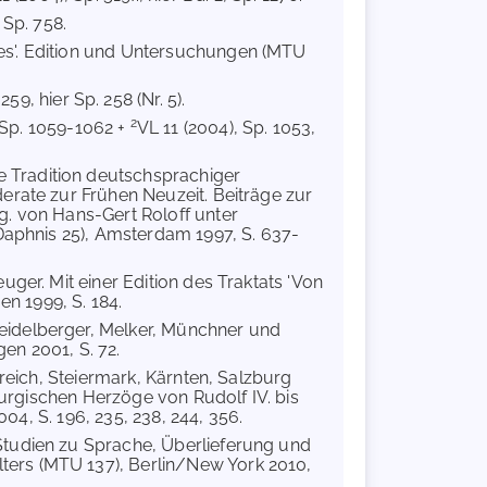
 Sp. 758.
es'. Edition und Untersuchungen (MTU
59, hier Sp. 258 (Nr. 5).
2
 Sp. 1059-1062 +
VL 11 (2004), Sp. 1053,
 Tradition deutschsprachiger
erate zur Frühen Neuzeit. Beiträge zur
g. von Hans-Gert Roloff unter
 Daphnis 25), Amsterdam 1997, S. 637-
uger. Mit einer Edition des Traktats 'Von
en 1999, S. 184.
eidelberger, Melker, Münchner und
en 2001, S. 72.
rreich, Steiermark, Kärnten, Salzburg
sburgischen Herzöge von Rudolf IV. bis
004, S. 196, 235, 238, 244, 356.
Studien zu Sprache, Überlieferung und
ers (MTU 137), Berlin/New York 2010,