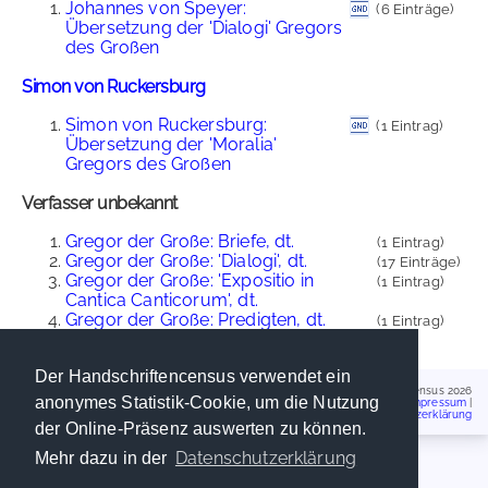
Johannes von Speyer:
(6 Einträge)
Übersetzung der 'Dialogi' Gregors
des Großen
Simon von Ruckersburg
Simon von Ruckersburg:
(1 Eintrag)
Übersetzung der 'Moralia'
Gregors des Großen
Verfasser unbekannt
Gregor der Große: Briefe, dt.
(1 Eintrag)
Gregor der Große: 'Dialogi', dt.
(17 Einträge)
Gregor der Große: 'Expositio in
(1 Eintrag)
Cantica Canticorum', dt.
Gregor der Große: Predigten, dt.
(1 Eintrag)
Der Handschriftencensus verwendet ein
Handschriftencensus 2026
anonymes Statistik-Cookie, um die Nutzung
Impressum
|
Datenschutzerklärung
der Online-Präsenz auswerten zu können.
Datenschutzerklärung
Mehr dazu in der