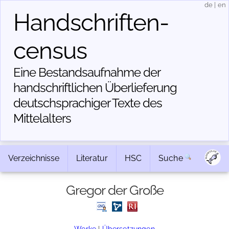
de
|
en
Handschriften­
census
Eine Bestandsaufnahme der
handschriftlichen Über­lieferung
deutschsprachiger Texte des
Mittelalters
Verzeichnisse
Literatur
HSC
Suche
Gregor der Große
Werke
|
Übersetzungen