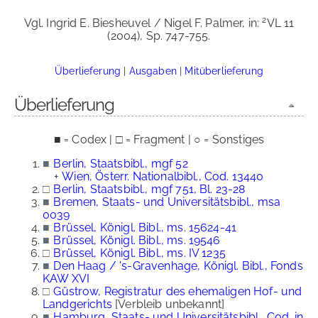
2
Vgl. Ingrid E. Biesheuvel / Nigel F. Palmer, in:
VL 11
(2004), Sp. 747-755.
Überlieferung
|
Ausgaben
|
Mitüberlieferung
Überlieferung
■ = Codex | □ = Fragment | ○ = Sonstiges
■
Berlin, Staatsbibl., mgf 52
+
Wien, Österr. Nationalbibl., Cod. 13440
□
Berlin, Staatsbibl., mgf 751, Bl. 23-28
■
Bremen, Staats- und Universitätsbibl., msa
0039
■
Brüssel, Königl. Bibl., ms. 15624-41
■
Brüssel, Königl. Bibl., ms. 19546
□
Brüssel, Königl. Bibl., ms. IV 1235
■
Den Haag / 's-Gravenhage, Königl. Bibl., Fonds
KAW XVI
□
Güstrow, Registratur des ehemaligen Hof- und
Landgerichts
[Verbleib unbekannt]
■
Hamburg, Staats- und Universitätsbibl., Cod. in