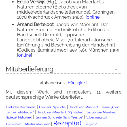
Eelco Verwijs
(Hg.), Jacob van Maerlant's
Naturen bloeme (Bibliotheek van
middelnederlandsche letterkunde), Groningen
1878 (Nachdruck Arnhem 1980). [
online
]
Amand Berteloot
, Jacob van Maerlant, Der
Naturen Bloeme. Farbmikrofiche-Edition der
Handschrift Detmold, Lippische
Landesbibliothek, Mscr. 70. Literarhistorische
Einführung und Beschreibung der Handschrift
(Codices illuminati medii aevi 56), München 1999.
[
online
]
Mitüberlieferung
alphabetisch
|
Häufigkeit
Mit diesem Werk sind mindestens 11 weitere
deutschsprachige Werke überliefert.
|
|
'Dietsche Doctrinale'
Freidank: Sprüche
Jacob van Maerlant: 'Heimelijkheid
|
|
der heimelijkheden'
Jacob van Maerlant: 'Rijmbijbel'
Jacob van Maerlant:
|
|
'Spiegel historiael'
Jan van Bondaele: 'Jans Teestye'
'Liber magistri
Rezept(e)
|
|
|
Avicennae'
'Medizinalwässer'
Segen /