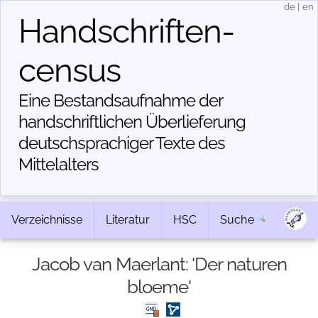
de
|
en
Handschriften­
census
Eine Bestandsaufnahme der
handschriftlichen Über­lieferung
deutschsprachiger Texte des
Mittelalters
Verzeichnisse
Literatur
HSC
Suche
Jacob van Maerlant: 'Der naturen
bloeme'