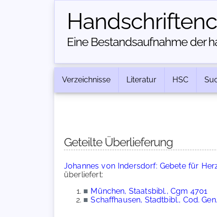
Handschriften­
Eine Bestandsaufnahme der han
Verzeichnisse
Literatur
HSC
Su
Geteilte Überlieferung
Johannes von Indersdorf: Gebete für Herz
überliefert:
■
München, Staatsbibl., Cgm 4701
■
Schaffhausen, Stadtbibl., Cod. Gen.