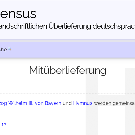
census
dschriftlichen Über­lieferung deutschsprachi
che
Mitüberlieferung
og Wilhelm III. von Bayern
und
Hymnus
werden gemeinsam
 12