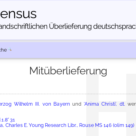
census
dschriftlichen Über­lieferung deutschsprachi
che
Mitüberlieferung
rzog Wilhelm III. von Bayern
und
'Anima Christi', dt.
wer
.1.8° 31
ia, Charles E. Young Research Libr., Rouse MS 146 (olim 149)