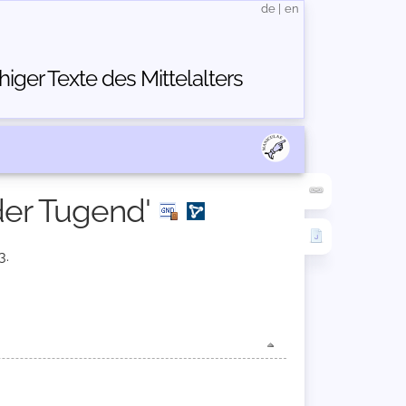
de
|
en
ger Texte des Mittelalters
der Tugend'
3.