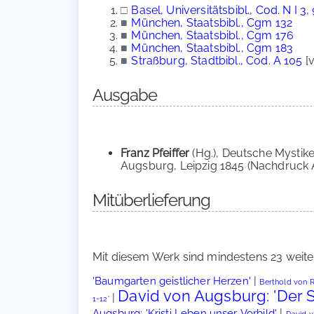
□
Basel, Universitätsbibl., Cod. N I 3,
■
München, Staatsbibl., Cgm 132
■
München, Staatsbibl., Cgm 176
■
München, Staatsbibl., Cgm 183
■
Straßburg, Stadtbibl., Cod. A 105
[v
Ausgabe
Franz Pfeiffer
(Hg.), Deutsche Mystike
Augsburg, Leipzig 1845 (Nachdruck Aa
Mitüberlieferung
Mit diesem Werk sind mindestens 23 weite
|
'Baumgarten geistlicher Herzen'
Berthold von 
David von Augsburg: 'Der 
|
1-12'
|
Augsburg: 'Kristi Leben unser Vorbild'