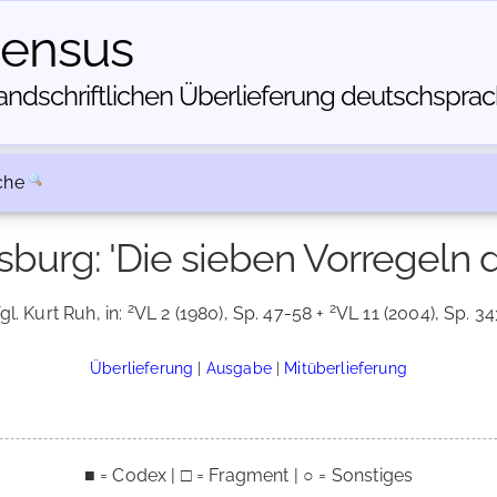
census
dschriftlichen Über­lieferung deutschsprachi
che
burg: 'Die sieben Vorregeln 
2
2
gl. Kurt Ruh, in:
VL 2 (1980), Sp. 47-58 +
VL 11 (2004), Sp. 34
Überlieferung
|
Ausgabe
|
Mitüberlieferung
■ = Codex | □ = Fragment | ○ = Sonstiges