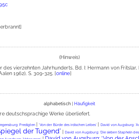
 95c
erbrannt]
(Hinweis)
r des vierzehnten Jahrhunderts, Bd. I: Hermann von Fritslar
len 1962), S. 309-325. [
online
]
alphabetisch
|
Häufigkeit
re deutschsprachige Werke überliefert.
|
|
Regensburg: Predigten
'Von der Bürde des irdischen Leibes'
David von Augsburg: 'A
Spiegel der Tugend'
|
David von Augsburg: 'Die sieben Stapheln des
David von Augsburg: 'Von der Ans
|