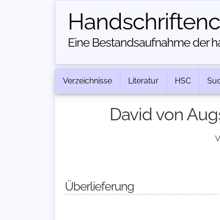
Handschriften­
Eine Bestandsaufnahme der han
Verzeichnisse
Literatur
HSC
Su
David von Augs
V
Überlieferung