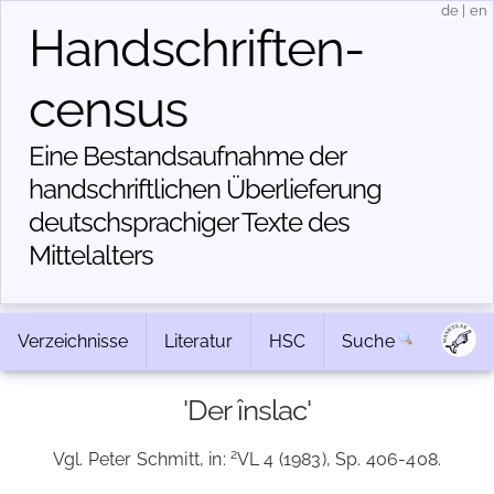
de
|
en
Handschriften­
census
Eine Bestandsaufnahme der
handschriftlichen Über­lieferung
deutschsprachiger Texte des
Mittelalters
Verzeichnisse
Literatur
HSC
Suche
'Der înslac'
2
Vgl. Peter Schmitt, in:
VL 4 (1983), Sp. 406-408.