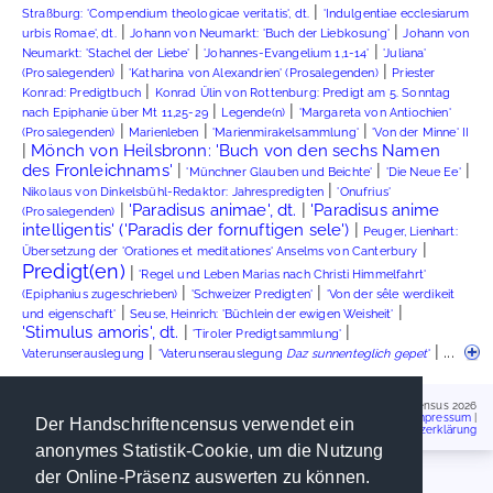
|
Straßburg: 'Compendium theologicae veritatis', dt.
'Indulgentiae ecclesiarum
|
|
urbis Romae', dt.
Johann von Neumarkt: 'Buch der Liebkosung'
Johann von
|
|
Neumarkt: 'Stachel der Liebe'
'Johannes-Evangelium 1,1-14'
'Juliana'
|
|
(Prosalegenden)
'Katharina von Alexandrien' (Prosalegenden)
Priester
|
Konrad: Predigtbuch
Konrad Ülin von Rottenburg: Predigt am 5. Sonntag
|
|
nach Epiphanie über Mt 11,25-29
Legende(n)
'Margareta von Antiochien'
|
|
|
(Prosalegenden)
Marienleben
'Marienmirakelsammlung'
'Von der Minne' II
|
Mönch von Heilsbronn: 'Buch von den sechs Namen
|
|
|
des Fronleichnams'
'Münchner Glauben und Beichte'
'Die Neue Ee'
|
Nikolaus von Dinkelsbühl-Redaktor: Jahrespredigten
'Onufrius'
|
|
'Paradisus animae', dt.
'Paradisus anime
(Prosalegenden)
|
intelligentis' ('Paradis der fornuftigen sele')
Peuger, Lienhart:
|
Übersetzung der 'Orationes et meditationes' Anselms von Canterbury
Predigt(en)
|
'Regel und Leben Marias nach Christi Himmelfahrt'
|
|
(Epiphanius zugeschrieben)
'Schweizer Predigten'
'Von der sêle werdikeit
|
|
und eigenschaft'
Seuse, Heinrich: 'Büchlein der ewigen Weisheit'
|
|
'Stimulus amoris', dt.
'Tiroler Predigtsammlung'
|
| ...
Vaterunserauslegung
'Vaterunserauslegung
Daz sunnenteglich gepet
'
Handschriftencensus 2026
Impressum
|
Der Handschriftencensus verwendet ein
Datenschutzerklärung
anonymes Statistik-Cookie, um die Nutzung
der Online-Präsenz auswerten zu können.