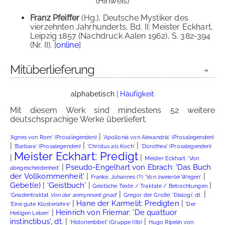
(Hinweis)
Franz Pfeiffer
(Hg.), Deutsche Mystiker des
vierzehnten Jahrhunderts, Bd. II: Meister Eckhart,
Leipzig 1857 (Nachdruck Aalen 1962), S. 382-394
(Nr. II). [
online
]
Mitüberlieferung
alphabetisch
|
Häufigkeit
Mit diesem Werk sind mindestens 52 weitere
deutschsprachige Werke überliefert.
|
'Agnes von Rom' (Prosalegenden)
'Apollonia von Alexandria' (Prosalegenden)
|
|
|
'Barbara' (Prosalegenden)
'Christus als Koch'
'Dorothea' (Prosalegenden)
Meister Eckhart: Predigt
|
|
Meister Eckhart: 'Von
|
Pseudo-Engelhart von Ebrach: 'Das Buch
abegescheidenheit'
|
|
der Vollkommenheit'
Franke, Johannes (?): 'Von zweierlei Wegen'
|
|
|
Gebet(e)
'Geistbuch'
Geistliche Texte / Traktate / Betrachtungen
|
|
'Gnadentraktat
Von der anmynnent gnad
'
Gregor der Große: 'Dialogi', dt.
|
|
Hane der Karmelit: Predigten
'Eine gute Klosterlehre'
'Der
|
Heinrich von Friemar: 'De quattuor
Heiligen Leben'
|
|
instinctibus', dt.
'Historienbibel' (Gruppe IIIb)
Hugo Ripelin von