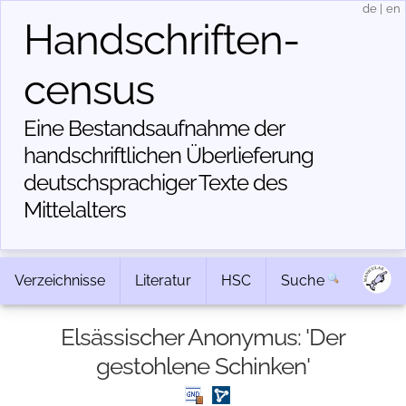
de
|
en
Handschriften­
census
Eine Bestandsaufnahme der
handschriftlichen Über­lieferung
deutschsprachiger Texte des
Mittelalters
Verzeichnisse
Literatur
HSC
Suche
Elsässischer Anonymus: 'Der
gestohlene Schinken'