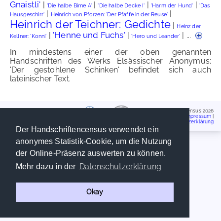
Gnaistli'
|
|
|
|
'Die halbe Birne A'
'Die halbe Decke I'
'Harm der Hund'
'Das
|
|
Hausgeschirr'
Heinrich von Pforzen: 'Der Pfaffe in der Reuse'
Heinrich der Teichner: Gedichte
|
Heinz der
'Henne und Fuchs'
|
|
| ...
Kellner: 'Konni'
'Hero und Leander'
In mindestens einer der oben genannten
Handschriften des Werks Elsässischer Anonymus:
'Der gestohlene Schinken' befindet sich auch
lateinischer Text.
Handschriftencensus 2026
Impressum
|
Datenschutzerklärung
Der Handschriftencensus verwendet ein
anonymes Statistik-Cookie, um die Nutzung
der Online-Präsenz auswerten zu können.
Datenschutzerklärung
Mehr dazu in der
Okay