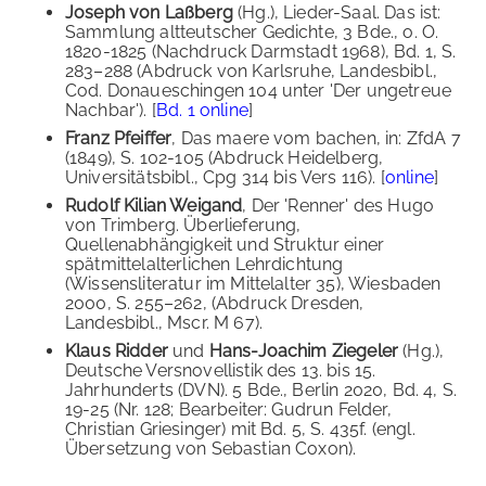
Joseph von Laßberg
(Hg.), Lieder-Saal. Das ist:
Sammlung altteutscher Gedichte, 3 Bde., o. O.
1820-1825 (Nachdruck Darmstadt 1968), Bd. 1, S.
283–288 (Abdruck von Karlsruhe, Landesbibl.,
Cod. Donaueschingen 104 unter 'Der ungetreue
Nachbar'). [
Bd. 1 online
]
Franz Pfeiffer
, Das maere vom bachen, in: ZfdA 7
(1849), S. 102-105 (Abdruck Heidelberg,
Universitätsbibl., Cpg 314 bis Vers 116). [
online
]
Rudolf Kilian Weigand
, Der 'Renner' des Hugo
von Trimberg. Überlieferung,
Quellenabhängigkeit und Struktur einer
spätmittelalterlichen Lehrdichtung
(Wissensliteratur im Mittelalter 35), Wiesbaden
2000, S. 255–262, (Abdruck Dresden,
Landesbibl., Mscr. M 67).
Klaus Ridder
und
Hans-Joachim Ziegeler
(Hg.),
Deutsche Versnovellistik des 13. bis 15.
Jahrhunderts (DVN). 5 Bde., Berlin 2020, Bd. 4, S.
19-25 (Nr. 128; Bearbeiter: Gudrun Felder,
Christian Griesinger) mit Bd. 5, S. 435f. (engl.
Übersetzung von Sebastian Coxon).