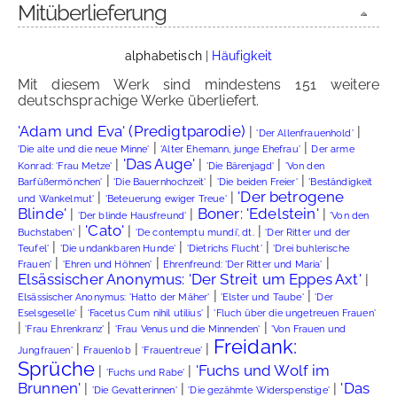
Mitüberlieferung
alphabetisch
|
Häufigkeit
Mit diesem Werk sind mindestens 151 weitere
deutschsprachige Werke überliefert.
'Adam und Eva' (Predigtparodie)
|
|
'Der Allenfrauenhold'
|
|
'Die alte und die neue Minne'
'Alter Ehemann, junge Ehefrau'
Der arme
'Das Auge'
|
|
|
Konrad: 'Frau Metze'
'Die Bärenjagd'
'Von den
|
|
|
Barfüßermönchen'
'Die Bauernhochzeit'
'Die beiden Freier'
'Beständigkeit
'Der betrogene
|
|
und Wankelmut'
'Beteuerung ewiger Treue'
Blinde'
Boner: 'Edelstein'
|
|
|
'Der blinde Hausfreund'
'Von den
'Cato'
|
|
|
Buchstaben'
'De contemptu mundi', dt.
'Der Ritter und der
|
|
|
Teufel'
'Die undankbaren Hunde'
'Dietrichs Flucht'
'Drei buhlerische
|
|
|
Frauen'
'Ehren und Höhnen'
Ehrenfreund: 'Der Ritter und Maria'
Elsässischer Anonymus: 'Der Streit um Eppes Axt'
|
|
|
Elsässischer Anonymus: 'Hatto der Mäher'
'Elster und Taube'
'Der
|
|
Eselsgeselle'
'Facetus Cum nihil utilius'
'Fluch über die ungetreuen Frauen'
|
|
|
'Frau Ehrenkranz'
'Frau Venus und die Minnenden'
'Von Frauen und
Freidank:
|
|
|
Jungfrauen'
Frauenlob
'Frauentreue'
Sprüche
'Fuchs und Wolf im
|
|
'Fuchs und Rabe'
Brunnen'
'Das
|
|
|
'Die Gevatterinnen'
'Die gezähmte Widerspenstige'