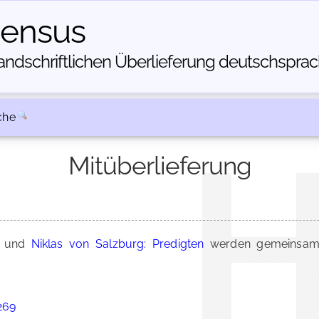
census
dschriftlichen Über­lieferung deutschsprachi
che
Mitüberlieferung
und
Niklas von Salzburg: Predigten
werden gemeinsam 
4269