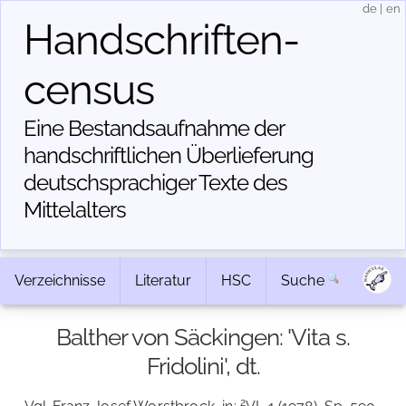
de
|
en
Handschriften­
census
Eine Bestandsaufnahme der
handschriftlichen Über­lieferung
deutschsprachiger Texte des
Mittelalters
Verzeichnisse
Literatur
HSC
Suche
Balther von Säckingen: 'Vita s.
Fridolini', dt.
2