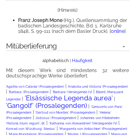
(Hinweis)
Franz Joseph Mone
(Hg.), Quellensammlung der
badischen Landesgeschichte, Bd. 1, Karlsruhe
1848, S. 99-111 (nach dem Basler Druck). [
online
]
Mitüberlieferung
alphabetisch
|
Häufigkeit
Mit diesem Werk sind mindestens 32 weitere
deutschsprachige Werke überliefert.
|
'Agatha von Catania' (Prosalegenden)
'Anatolia und Victoria' (Prosalegenden)
|
|
|
'Barbara' (Prosalegenden)
'Barbara' (Verslegende IV)
Biberli, Marquard:
'Elsässische Legenda aurea'
|
|
Legendar
'Gangolf' (Prosalegenden)
|
'Genovefa von Paris'
|
|
(Prosalegenden)
'Gertrud von Nivelles' (Prosalegenden)
'Helena'
|
|
(Prosalegenden)
'Jodocus' (Prosalegenden)
Johannes von Hildesheim:
|
|
'Historia trium regum', dt.
'Katharina von Alexandrien' (Verslegende IV)
|
Konrad von Würzburg: 'Alexius'
'Margareta von Antiochien' (Prosalegenden)
|
|
|
'Maria Magdalena' (Prosalegenden)
'Marina' I (Prosalegenden)
Marquard