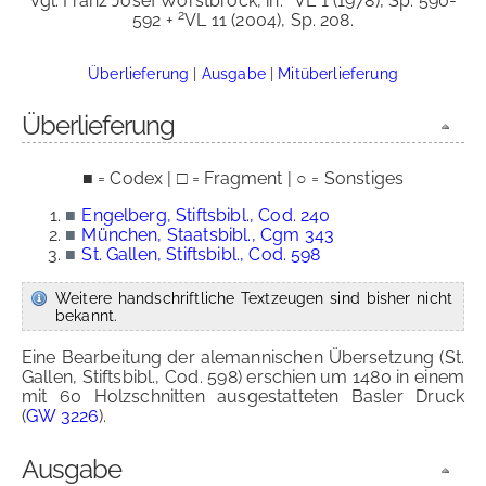
Vgl. Franz Josef Worstbrock, in:
VL 1 (1978), Sp. 590-
2
592 +
VL 11 (2004), Sp. 208.
Überlieferung
|
Ausgabe
|
Mitüberlieferung
Überlieferung
■ = Codex | □ = Fragment | ○ = Sonstiges
■
Engelberg, Stiftsbibl., Cod. 240
■
München, Staatsbibl., Cgm 343
■
St. Gallen, Stiftsbibl., Cod. 598
Weitere handschriftliche Textzeugen sind bisher nicht
bekannt.
Eine Bearbeitung der alemannischen Übersetzung (St.
Gallen, Stiftsbibl., Cod. 598) erschien um 1480 in einem
mit 60 Holzschnitten ausgestatteten Basler Druck
(
GW 3226
).
Ausgabe