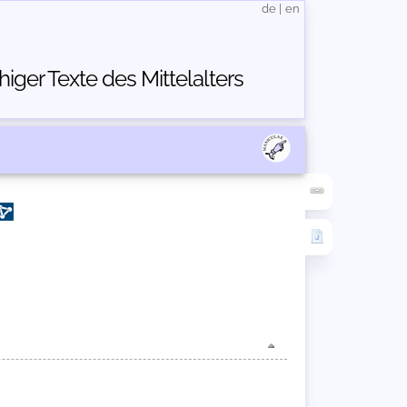
de
|
en
ger Texte des Mittelalters