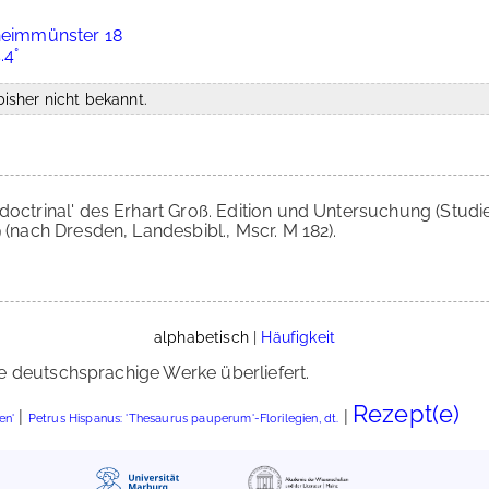
nheimmünster 18
.4°
isher nicht bekannt.
ndoctrinal' des Erhart Groß. Edition und Untersuchung (Studi
 (nach Dresden, Landesbibl., Mscr. M 182).
alphabetisch
|
Häufigkeit
e deutschsprachige Werke überliefert.
Rezept(e)
|
|
en'
Petrus Hispanus: 'Thesaurus pauperum'-Florilegien, dt.