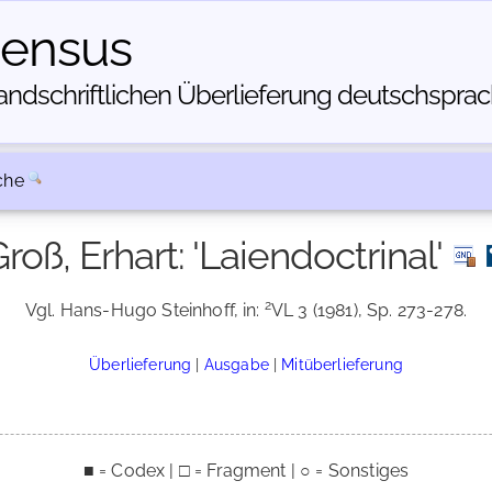
census
dschriftlichen Über­lieferung deutschsprachi
che
roß, Erhart: 'Laiendoctrinal'
2
Vgl. Hans-Hugo Steinhoff, in:
VL 3 (1981), Sp. 273-278.
Überlieferung
|
Ausgabe
|
Mitüberlieferung
■ = Codex | □ = Fragment | ○ = Sonstiges