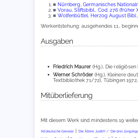
■
Nürnberg, Germanisches Nationalm
■
Vorau, Stiftsbibl., Cod. 276 (früher X
■
Wolfenbüttel, Herzog August Bibl.,
Werkentstehung: ausgehendes 11., beginnen
Ausgaben
Friedrich Maurer
(Hg.), Die religiöse
Werner Schröder
(Hg.), Kleinere de
Textbibliothek 71/72), Tübingen 1972, 
Mitüberlieferung
Mit diesem Werk sind mindestens 19 weite
|
'Altdeutsche Genesis'
'Die Ältere Judith' / 'Die drei Jünglin