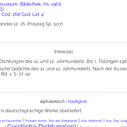
useum, Bibliothek, Hs. 1966
I)
 Cod. 268 Gud. Lat. 4°
des 12. Jh. (Freytag Sp. 507)
(Hinweis)
n Dichtungen des 11. und 12. Jahrhunderts, Bd. I, Tübingen 196
utsche Gedichte des 11. und 12. Jahrhunderts. Nach der Aus
Bd. 1, S. 27-42.
alphabetisch
|
Häufigkeit
re deutschsprachige Werke überliefert.
|
|
|
ge im Feuerofen'
Priester Arnolt: 'Von der Siebenzahl'
Ava: 'Antichrist'
Ava: 'Das Jüng
Geistliche Dichtung(en)