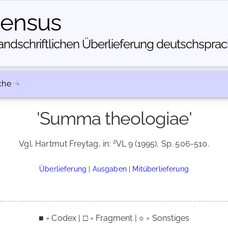
census
dschriftlichen Über­lieferung deutschsprachi
che
'Summa theologiae'
2
Vgl. Hartmut Freytag, in:
VL 9 (1995), Sp. 506-510.
Überlieferung
|
Ausgaben
|
Mitüberlieferung
■ = Codex | □ = Fragment | ○ = Sonstiges