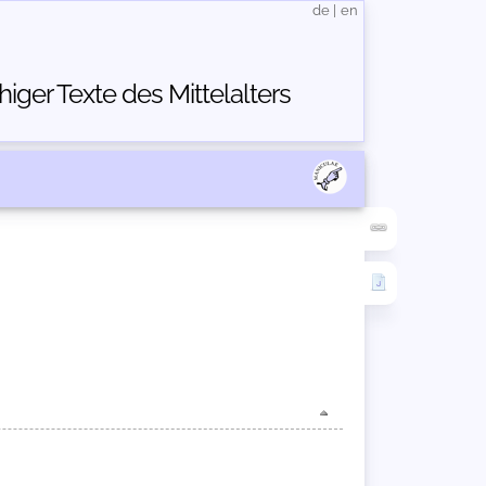
de
|
en
ger Texte des Mittelalters