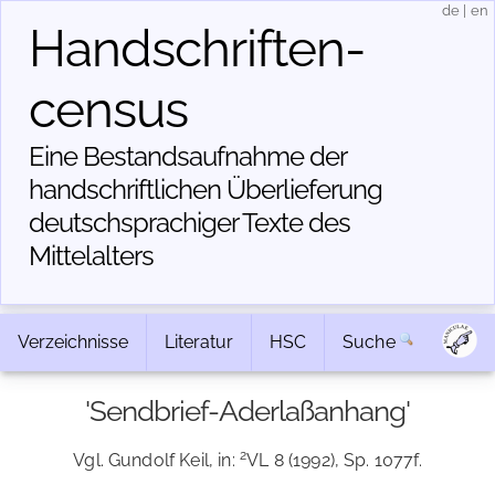
de
|
en
Handschriften­
census
Eine Bestandsaufnahme der
handschriftlichen Über­lieferung
deutschsprachiger Texte des
Mittelalters
Verzeichnisse
Literatur
HSC
Suche
'Sendbrief-Aderlaßanhang'
2
Vgl. Gundolf Keil, in:
VL 8 (1992), Sp. 1077f.