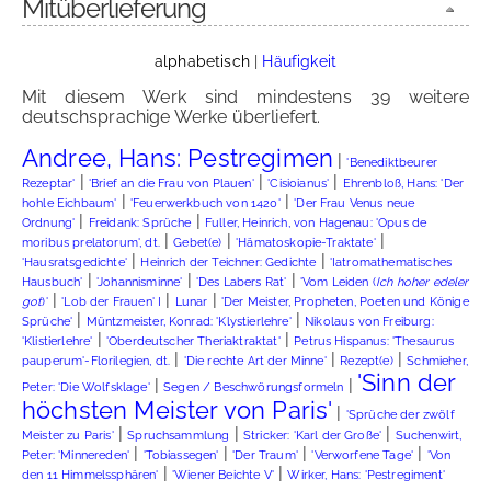
Mitüberlieferung
alphabetisch
|
Häufigkeit
Mit diesem Werk sind mindestens 39 weitere
deutschsprachige Werke überliefert.
Andree, Hans: Pestregimen
|
'Benediktbeurer
|
|
|
Rezeptar'
'Brief an die Frau von Plauen'
'Cisioianus'
Ehrenbloß, Hans: 'Der
|
|
hohle Eichbaum'
'Feuerwerkbuch von 1420'
'Der Frau Venus neue
|
|
Ordnung'
Freidank: Sprüche
Fuller, Heinrich, von Hagenau: 'Opus de
|
|
|
moribus prelatorum', dt.
Gebet(e)
'Hämatoskopie-Traktate'
|
|
'Hausratsgedichte'
Heinrich der Teichner: Gedichte
'Iatromathematisches
|
|
|
Hausbuch'
'Johannisminne'
'Des Labers Rat'
'Vom Leiden (
Ich hoher edeler
|
|
|
got
)'
'Lob der Frauen' I
Lunar
'Der Meister, Propheten, Poeten und Könige
|
|
Sprüche'
Müntzmeister, Konrad: 'Klystierlehre'
Nikolaus von Freiburg:
|
|
'Klistierlehre'
'Oberdeutscher Theriaktraktat'
Petrus Hispanus: 'Thesaurus
|
|
|
pauperum'-Florilegien, dt.
'Die rechte Art der Minne'
Rezept(e)
Schmieher,
'Sinn der
|
|
Peter: 'Die Wolfsklage'
Segen / Beschwörungsformeln
höchsten Meister von Paris'
|
'Sprüche der zwölf
|
|
|
Meister zu Paris'
Spruchsammlung
Stricker: 'Karl der Große'
Suchenwirt,
|
|
|
|
Peter: 'Minnereden'
'Tobiassegen'
'Der Traum'
'Verworfene Tage'
'Von
|
|
den 11 Himmelssphären'
'Wiener Beichte V'
Wirker, Hans: 'Pestregiment'