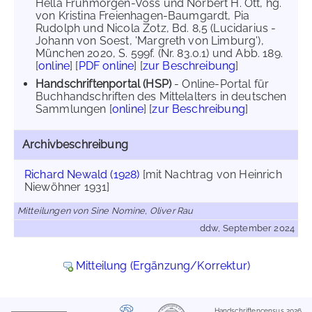
Hella Frühmorgen-Voss und Norbert H. Ott, hg.
von Kristina Freienhagen-Baumgardt, Pia
Rudolph und Nicola Zotz, Bd. 8,5 (Lucidarius -
Johann von Soest, 'Margreth von Limburg'),
München 2020, S. 599f. (Nr. 83.0.1) und Abb. 189.
[
online
] [
PDF online
] [
zur Beschreibung
]
Handschriftenportal (HSP)
- Online-Portal für
Buchhandschriften des Mittelalters in deutschen
Sammlungen [
online
] [
zur Beschreibung
]
Archivbeschreibung
Richard Newald (1928)
[mit Nachtrag von Heinrich
Niewöhner 1931]
Mitteilungen von Sine Nomine, Oliver Rau
ddw, September 2024
Mitteilung (Ergänzung/Korrektur)
Handschriftencensus 2026