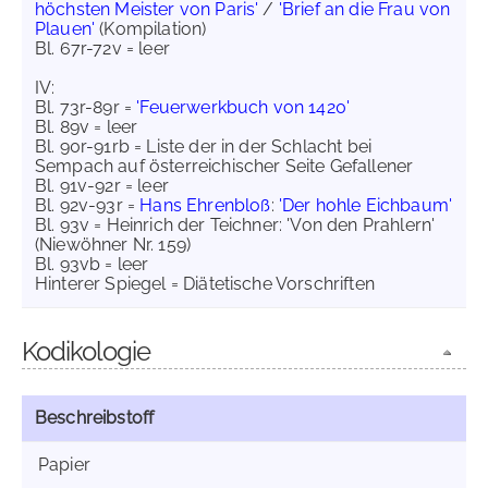
höchsten Meister von Paris'
/
'Brief an die Frau von
Plauen'
(Kompilation)
Bl. 67r-72v = leer
IV:
Bl. 73r-89r =
'Feuerwerkbuch von 1420'
Bl. 89v = leer
Bl. 90r-91rb = Liste der in der Schlacht bei
Sempach auf österreichischer Seite Gefallener
Bl. 91v-92r = leer
Bl. 92v-93r =
Hans Ehrenbloß
:
'Der hohle Eichbaum'
Bl. 93v = Heinrich der Teichner: 'Von den Prahlern'
(Niewöhner Nr. 159)
Bl. 93vb = leer
Hinterer Spiegel = Diätetische Vorschriften
Kodikologie
Beschreibstoff
Papier