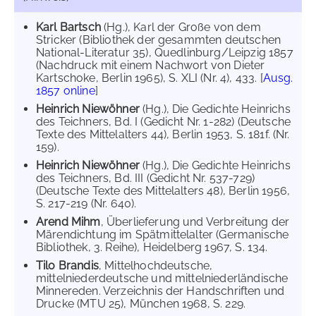
Karl Bartsch
(Hg.), Karl der Große von dem
Stricker (Bibliothek der gesammten deutschen
National-Literatur 35), Quedlinburg/Leipzig 1857
(Nachdruck mit einem Nachwort von Dieter
Kartschoke, Berlin 1965), S. XLI (Nr. 4), 433. [
Ausg.
1857 online
]
Heinrich Niewöhner
(Hg.), Die Gedichte Heinrichs
des Teichners, Bd. I (Gedicht Nr. 1-282) (Deutsche
Texte des Mittelalters 44), Berlin 1953, S. 181f. (Nr.
159).
Heinrich Niewöhner
(Hg.), Die Gedichte Heinrichs
des Teichners, Bd. III (Gedicht Nr. 537-729)
(Deutsche Texte des Mittelalters 48), Berlin 1956,
S. 217-219 (Nr. 640).
Arend Mihm
, Überlieferung und Verbreitung der
Märendichtung im Spätmittelalter (Germanische
Bibliothek, 3. Reihe), Heidelberg 1967, S. 134.
Tilo Brandis
, Mittelhochdeutsche,
mittelniederdeutsche und mittelniederländische
Minnereden. Verzeichnis der Handschriften und
Drucke (MTU 25), München 1968, S. 229.