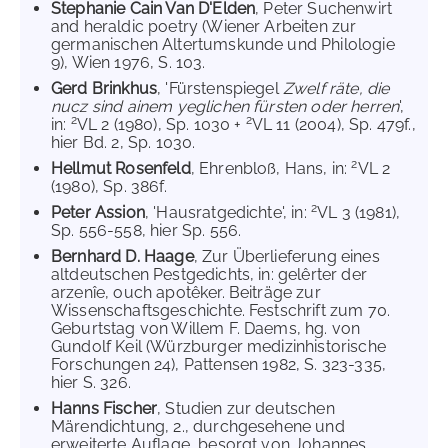
Stephanie Cain Van D'Elden
, Peter Suchenwirt
and heraldic poetry (Wiener Arbeiten zur
germanischen Altertumskunde und Philologie
9), Wien 1976, S. 103.
Gerd Brinkhus
, 'Fürstenspiegel
Zwelf räte, die
nucz sind ainem yeglichen fürsten oder herren
',
2
2
in:
VL 2 (1980), Sp. 1030 +
VL 11 (2004), Sp. 479f.,
hier Bd. 2, Sp. 1030.
2
Hellmut Rosenfeld
, Ehrenbloß, Hans, in:
VL 2
(1980), Sp. 386f.
2
Peter Assion
, 'Hausratgedichte', in:
VL 3 (1981),
Sp. 556-558, hier Sp. 556.
Bernhard D. Haage
, Zur Überlieferung eines
altdeutschen Pestgedichts, in: gelêrter der
arzenîe, ouch apotêker. Beiträge zur
Wissenschaftsgeschichte. Festschrift zum 70.
Geburtstag von Willem F. Daems, hg. von
Gundolf Keil (Würzburger medizinhistorische
Forschungen 24), Pattensen 1982, S. 323-335,
hier S. 326.
Hanns Fischer
, Studien zur deutschen
Märendichtung, 2., durchgesehene und
erweiterte Auflage, besorgt von Johannes