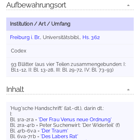
Aufbewahrungsort
Institution / Art / Umfang
Freiburg i. Br.
, Universitätsbibl.,
Hs. 362
Codex
93 Blätter (aus vier Teilen zusammengebunden: I:
Bl.1-12, II: Bl. 13-28, III: Bl. 29-72, IV: Bl. 73-93)
Inhalt
'Hug'sche Handschrift' (lat.-dt.), darin dt.:
I:
Bl. 1ra-2ra =
'Der Frau Venus neue Ordnung'
Bl. 2ra-4rb = Peter Suchenwirt: 'Der Widerteil' (f)
Bl. 4rb-6va =
'Der Traum'
Bl. 6va-7rb =
'Des Labers Rat'