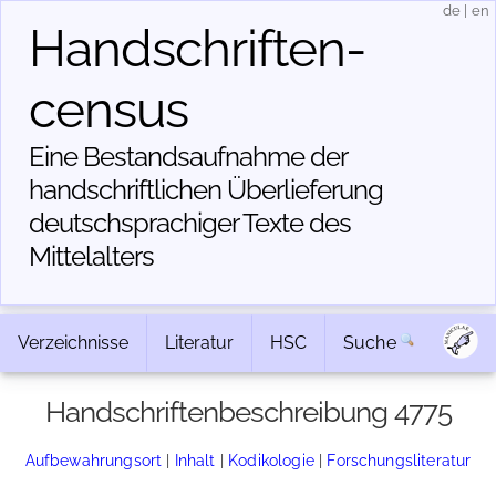
de
|
en
Handschriften­
census
Eine Bestandsaufnahme der
handschriftlichen Über­lieferung
deutschsprachiger Texte des
Mittelalters
Verzeichnisse
Literatur
HSC
Suche
Handschriftenbeschreibung 4775
Aufbewahrungsort
|
Inhalt
|
Kodikologie
|
Forschungsliteratur