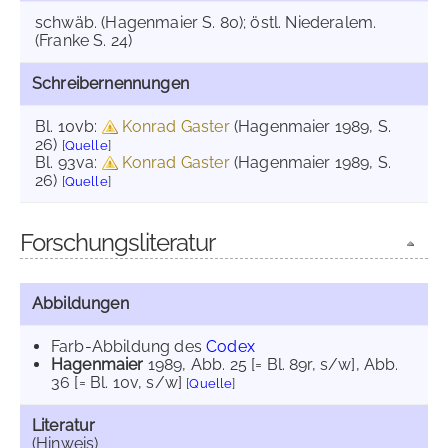
schwäb. (Hagenmaier S. 80); östl. Niederalem.
(Franke S. 24)
Schreibernennungen
Bl. 10vb:
Konrad Gaster
(Hagenmaier 1989, S.
26)
[
Quelle
]
Bl. 93va:
Konrad Gaster
(Hagenmaier 1989, S.
26)
[
Quelle
]
Forschungsliteratur
Abbildungen
Farb-Abbildung des
Codex
Hagenmaier
1989
, Abb. 25 [= Bl. 89r, s/w]
, Abb.
36 [= Bl. 10v, s/w]
[
Quelle
]
Literatur
(Hinweis)