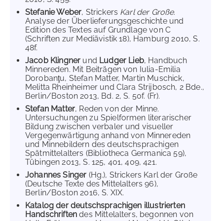
Stefanie Weber
, Strickers
Karl der Große
.
Analyse der Überlieferungsgeschichte und
Edition des Textes auf Grundlage von C
(Schriften zur Mediävistik 18), Hamburg 2010, S.
48f.
Jacob Klingner
und
Ludger Lieb
, Handbuch
Minnereden. Mit Beiträgen von Iulia-Emilia
Dorobanţu, Stefan Matter, Martin Muschick,
Melitta Rheinheimer und Clara Strijbosch, 2 Bde.,
Berlin/Boston 2013, Bd. 2, S. 50f. (Fr).
Stefan Matter
, Reden von der Minne.
Untersuchungen zu Spielformen literarischer
Bildung zwischen verbaler und visueller
Vergegenwärtigung anhand von Minnereden
und Minnebildern des deutschsprachigen
Spätmittelalters (Bibliotheca Germanica 59),
Tübingen 2013, S. 125, 401, 409, 421.
Johannes Singer
(Hg.), Strickers Karl der Große
(Deutsche Texte des Mittelalters 96),
Berlin/Boston 2016, S. XIX.
Katalog der deutschsprachigen illustrierten
Handschriften
des Mittelalters, begonnen von