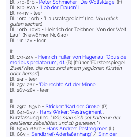
Bl. 7rb-8rb =
Peter Schmieher
:
'Die Wolfsklage'
(F)
Bl. 8rb-8va =
'Lob der Frauen' I
Bl. 9r-9v = leer
Bl. 10ra-10rb = 'Hausratsgedicht' (Inc.
Von etlich
guten sachen
)
Bl. 10rb-10vb = Heinrich der Teichner: 'Von der Welt
Lauf' (Niewöhner Nr. 640)
Bl. 11r-12v = leer
II:
Bl. 13r-24v =
Heinrich Fuller von Hagenau
:
'Opus de
moribus prelatorum', dt.
(B) [früher 'Fürstenspiegel
Zwelf räte, die nucz sind ainem yeglichen fürsten
oder herren
']
Bl. 25r = leer
Bl. 25v-26r =
'Die rechte Art der Minne'
Bl. 26v-28v = leer
III:
Bl. 29ra-63vb =
Stricker
:
'Karl der Große'
(P)
Bl. 64r-65v =
Hans Wirker
:
'Pestregiment'
,
Kurzfassung (Inc. "
Wie man sich sol halten in der
pestilentz zebehůten und zů genesen
...")
Bl. 65va-66rb =
Hans Andree
:
Pestregimen
(L)
Bl. 66v =
'Sendbrief-Aderlaßanhang'
/
'Sinn der