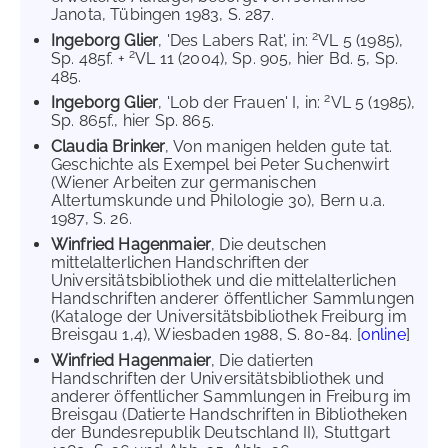
Janota, Tübingen 1983, S. 287.
2
Ingeborg Glier
, 'Des Labers Rat', in:
VL 5 (1985),
2
Sp. 485f. +
VL 11 (2004), Sp. 905, hier Bd. 5, Sp.
485.
2
Ingeborg Glier
, 'Lob der Frauen' I, in:
VL 5 (1985),
Sp. 865f., hier Sp. 865.
Claudia Brinker
, Von manigen helden gute tat.
Geschichte als Exempel bei Peter Suchenwirt
(Wiener Arbeiten zur germanischen
Altertumskunde und Philologie 30), Bern u.a.
1987, S. 26.
Winfried Hagenmaier
, Die deutschen
mittelalterlichen Handschriften der
Universitätsbibliothek und die mittelalterlichen
Handschriften anderer öffentlicher Sammlungen
(Kataloge der Universitätsbibliothek Freiburg im
Breisgau 1,4), Wiesbaden 1988, S. 80-84. [
online
]
Winfried Hagenmaier
, Die datierten
Handschriften der Universitätsbibliothek und
anderer öffentlicher Sammlungen in Freiburg im
Breisgau (Datierte Handschriften in Bibliotheken
der Bundesrepublik Deutschland II), Stuttgart