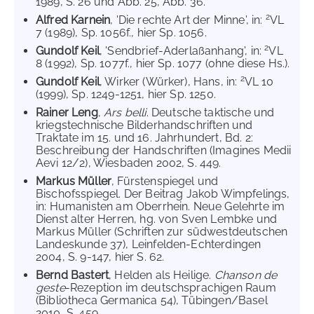
1989, S. 26 und Abb. 25, Abb. 36.
2
Alfred Karnein
, 'Die rechte Art der Minne', in:
VL
7 (1989), Sp. 1056f., hier Sp. 1056.
2
Gundolf Keil
, 'Sendbrief-Aderlaßanhang', in:
VL
8 (1992), Sp. 1077f., hier Sp. 1077 (ohne diese Hs.).
2
Gundolf Keil
, Wirker (Würker), Hans, in:
VL 10
(1999), Sp. 1249-1251, hier Sp. 1250.
Rainer Leng
,
Ars belli
. Deutsche taktische und
kriegstechnische Bilderhandschriften und
Traktate im 15. und 16. Jahrhundert, Bd. 2:
Beschreibung der Handschriften (Imagines Medii
Aevi 12/2), Wiesbaden 2002, S. 449.
Markus Müller
, Fürstenspiegel und
Bischofsspiegel. Der Beitrag Jakob Wimpfelings,
in: Humanisten am Oberrhein. Neue Gelehrte im
Dienst alter Herren, hg. von Sven Lembke und
Markus Müller (Schriften zur südwestdeutschen
Landeskunde 37), Leinfelden-Echterdingen
2004, S. 9-147, hier S. 62.
Bernd Bastert
, Helden als Heilige.
Chanson de
geste
-Rezeption im deutschsprachigen Raum
(Bibliotheca Germanica 54), Tübingen/Basel
2010, S. 459.