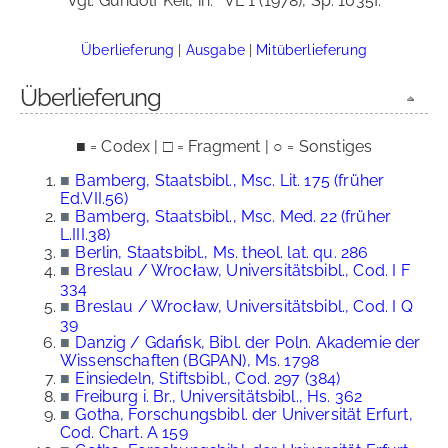
Vgl. Gundolf Keil, in:
VL 1 (1978), Sp. 1035f.
Überlieferung
|
Ausgabe
|
Mitüberlieferung
Überlieferung
■ = Codex | □ = Fragment | ○ = Sonstiges
■
Bamberg, Staatsbibl., Msc. Lit. 175 (früher
Ed.VII.56)
■
Bamberg, Staatsbibl., Msc. Med. 22 (früher
L.III.38)
■
Berlin, Staatsbibl., Ms. theol. lat. qu. 286
■
Breslau / Wrocław, Universitätsbibl., Cod. I F
334
■
Breslau / Wrocław, Universitätsbibl., Cod. I Q
39
■
Danzig / Gdańsk, Bibl. der Poln. Akademie der
Wissenschaften (BGPAN), Ms. 1798
■
Einsiedeln, Stiftsbibl., Cod. 297 (384)
■
Freiburg i. Br., Universitätsbibl., Hs. 362
■
Gotha, Forschungsbibl. der Universität Erfurt,
Cod. Chart. A 159