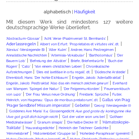
alphabetisch
|
Häufigkeit
Mit diesem Werk sind mindestens 127 weitere
deutschsprachige Werke überliefert.
|
|
'Abstractum-Glossar'
'Acht Verse (Psalmverse) St. Bernhards'
|
|
Aderlassregeln
Albert von Erfurt: 'Proprietates et virtutes vini', dt.
|
|
|
'Alexius' (Verslegende B)
'Alter Kulm'
Andree, Hans: Pestregimen
|
|
|
Annalistische Nachrichten
'Artemisia-Vokabular'
'Bartholomäus'
'Der
|
|
|
Bauern Lob'
'Befreiung der Altväter'
Briefe, Briefentwürfe
'Buch der
|
|
|
Rügen'
'Cato'
'Von einem christlichen Leben'
Chronikalische
|
|
|
Aufzeichnungen
'Dies est laetitiae in ortu regali', dt.
'Düdesche Arstedie'
|
|
Ehrenbloß, Hans: 'Der hohle Eichbaum'
Engelin, Jakob: 'Aderlaßtraktat'
|
Engelin, Jakob: Pesttraktat 'Also das ein mensch zeichen gewun'
Everhard
|
|
van Wampen: 'Spiegel der Natur'
'Der Feigenmuntorden'
'Feuerwerkbuch
|
|
|
von 1420'
'Der Frau Venus neue Ordnung'
Freidank: Sprüche
Fuller,
|
Gallus von Prag:
Heinrich, von Hagenau: 'Opus de moribus prelatorum', dt.
|
|
'Prager Sendbrief Missum imperatori'
Gebet(e)
'Georg' (Verslegende II)
|
'Goldenes Ave Maria' II.4: Glossengedicht
Aue god grote dy koningynne rike
|
|
(
Ave got grüß dich küngin reich
)
'Got der vater won uns bei'
'Gothaer
|
|
|
'Hämatoskopie-
Medizinalwässer'
'Granum sinapis'
'Die halbe Decke III'
|
|
|
Traktate'
'Hausratsgedichte'
Heinrich der Teichner: Gedichte
|
|
|
'Himmelsbrief'
'Historienbibel' (Gruppe Ia)
'Hohelied-Paraphrase' (gereimt)
|