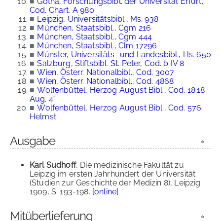
■
Gotha, Forschungsbibl. der Universität Erfurt,
Cod. Chart. A 980
■
Leipzig, Universitätsbibl., Ms. 938
■
München, Staatsbibl., Cgm 216
■
München, Staatsbibl., Cgm 444
■
München, Staatsbibl., Clm 17296
■
Münster, Universitäts- und Landesbibl., Hs. 650
■
Salzburg, Stiftsbibl. St. Peter, Cod. b IV 8
■
Wien, Österr. Nationalbibl., Cod. 3007
■
Wien, Österr. Nationalbibl., Cod. 4868
■
Wolfenbüttel, Herzog August Bibl., Cod. 18.18
Aug. 4°
■
Wolfenbüttel, Herzog August Bibl., Cod. 576
Helmst.
Ausgabe
Karl Sudhoff
, Die medizinische Fakultät zu
Leipzig im ersten Jahrhundert der Universität
(Studien zur Geschichte der Medizin 8), Leipzig
1909, S. 193-198. [
online
]
Mitüberlieferung