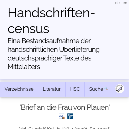
de
|
en
Handschriften­
census
Eine Bestandsaufnahme der
handschriftlichen Über­lieferung
deutschsprachiger Texte des
Mittelalters
Verzeichnisse
Literatur
HSC
Suche
'Brief an die Frau von Plauen'
2