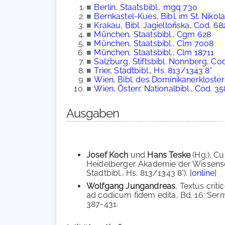
■
Berlin, Staatsbibl., mgq 730
■
Bernkastel-Kues, Bibl. im St. Nikol
■
Krakau, Bibl. Jagiellońska, Cod. 682 
■
München, Staatsbibl., Cgm 628
■
München, Staatsbibl., Clm 7008
■
München, Staatsbibl., Clm 18711
■
Salzburg, Stiftsbibl. Nonnberg, Cod.
■
Trier, Stadtbibl., Hs. 813/1343 8°
■
Wien, Bibl. des Dominikanerkloste
■
Wien, Österr. Nationalbibl., Cod. 3
Ausgaben
Josef Koch
und
Hans Teske
(Hg.), C
Heidelberger Akademie der Wissenschaf
Stadtbibl., Hs. 813/1343 8°). [
online
]
Wolfgang Jungandreas
, Textus crit
ad codicum fidem edita, Bd. 16: Serm
387-431.