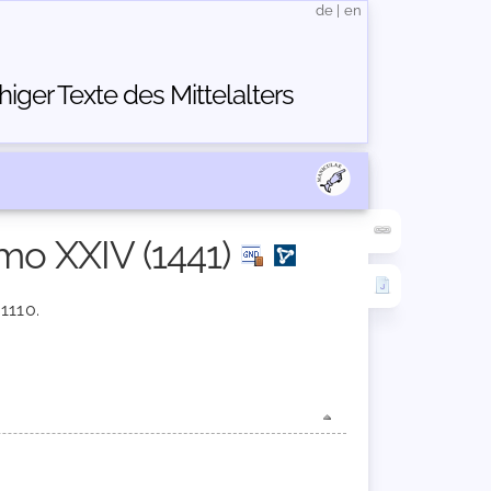
de
|
en
ger Texte des Mittelalters
rmo XXIV (1441)
 1110.