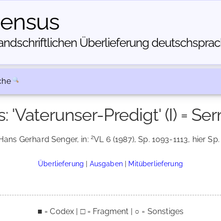
census
dschriftlichen Über­lieferung deutschsprachi
che
 'Vaterunser-Predigt' (I) = Se
2
 Hans Gerhard Senger, in:
VL 6 (1987), Sp. 1093-1113, hier Sp.
Überlieferung
|
Ausgaben
|
Mitüberlieferung
■ = Codex | □ = Fragment | ○ = Sonstiges