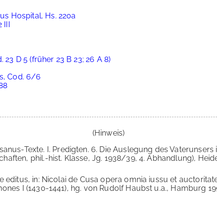
aus Hospital, Hs. 220a
III
 23 D 5 (früher 23 B 23; 26 A 8)
rs, Cod. 6/6
588
(Hinweis)
usanus-Texte. I. Predigten. 6. Die Auslegung des Vaterunsers 
ten, phil.-hist. Klasse, Jg. 1938/39, 4. Abhandlung), Heidel
ice editus, in: Nicolai de Cusa opera omnia iussu et auctori
ones I (1430-1441), hg. von Rudolf Haubst u.a., Hamburg 199